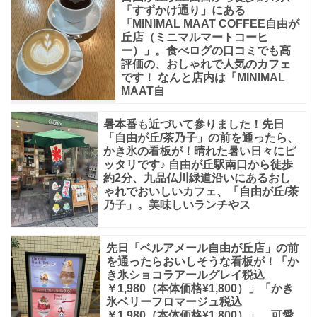
も
「すずかけ通り」にある
「MINIMAL MAAT COFFEE自由が
高
丘店（ミニマルマートコーヒ
く、
ー）」。食べログの口コミでも高
評価の、おしゃれで人気のカフェ
席
です！ なんと店内は「MINIMAL
MAAT自
数
も
暑本番も近づいて参りました！先日
多
「自由が丘/茶乃子」の前を通ったら、
かき氷の看板が！晴れた暑い日々にピ
く
ッタリです♪ 自由が丘駅南口から徒歩
あ
約2分、九品仏川緑道沿いにあるおし
ゃれでおいしいカフェ、「自由が丘/茶
り
乃子」。美味しいランチやス
デ
ー
先日「ベルアメール自由が丘店」の前
を通ったらおいしそうな看板が！「か
ト、
き氷ショコラアールグレイ税込
ご
￥1,980（本体価格¥1,800）」「かき
氷ベリーフロマージュ税込
家
￥1,980（本体価格¥1,800）」。可愛