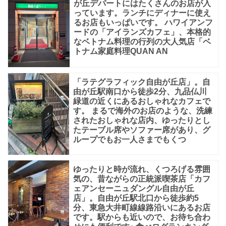
が丘デパートにはたくさんのお店が入
で
っています。ランチにディナーに使え
す。
るお店もいっぱいです。 ハワイアンフ
ードの「アイランズカフェ」、本格的
なベトナム料理の行列の大人気店「ベ
トナム家庭料理QUAN AN
「ラテグラフィック自由が丘店」。自
由が丘駅南口から徒歩2分、九品仏川
緑道の近くにあるおしゃれなカフェで
す。 まるで海外のお店のような、洗練
されたおしゃれな店内、ゆったりとし
たテーブル席やソファー席があり、グ
ループでもお一人さまでもくつ
ゆったりと時が流れ、くつろげる雰囲
気の、昔ながらの正統派喫茶店「カフ
ェアンセーニュダングル自由が丘
店」。自由が丘駅北口から徒歩約5
分、東急大井町線線路沿いにあるお店
です。駅からも近いので、お待ち合わ