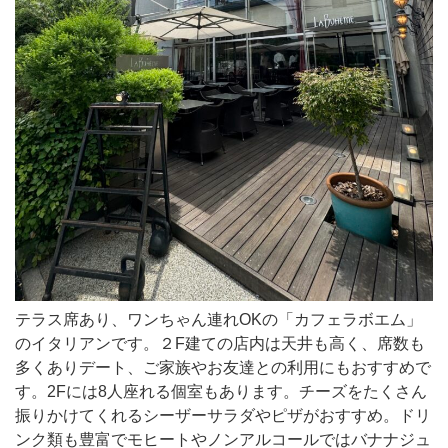
ん
連
れ
OK
の
「カ
フ
ェ
ラ
ボ
エ
テラス席あり、ワンちゃん連れOKの「カフェラボエム」
ム」
のイタリアンです。２F建ての店内は天井も高く、席数も
の
多くありデート、ご家族やお友達との利用にもおすすめで
す。2Fには8人座れる個室もあります。チーズをたくさん
イ
振りかけてくれるシーザーサラダやピザがおすすめ。ドリ
タ
ンク類も豊富でモヒートやノンアルコールではバナナジュ