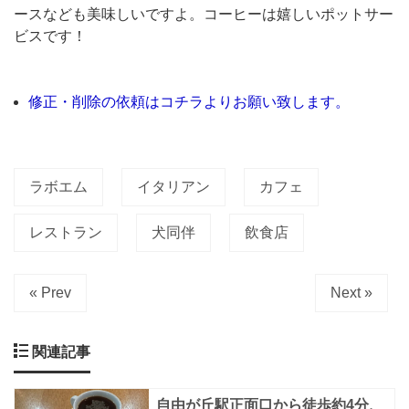
リ
ースなども美味しいですよ。コーヒーは嬉しいポットサー
ア
ビスです！
ン
で
修正・削除の依頼はコチラよりお願い致します。
す。
２
F
ラボエム
イタリアン
カフェ
建
て
レストラン
犬同伴
飲食店
の
店
« Prev
Next »
内
は
関連記事
天
井
自由が丘駅正面口から徒歩約4分、