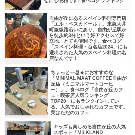
せにも便利です♪ 食べログランキング
自由が丘にあるスペイン料理専門店
「エル・ペスカドール」。東急大井
町線線路沿いにあり、自由が丘駅か
ら徒歩約3分という好アクセスで好
立地、とても便利です。食べログ
「スペイン料理・百名店2024」にも
選出された人気のスペイン料理の名
店なんです！
ちょっと一息★におすすめな
「MINIMAL MAAT COFFEE自由が
丘店（ミニマルマートコーヒ
ー）」。食べログ「自由が丘カフ
ェ・喫茶店人気ランキング
TOP20」にもランクインしてい
る、人気でおしゃれなカフェです。
実はただのカフェ
キッズも楽しめる自由が丘の人気
スポット「MILKLAND