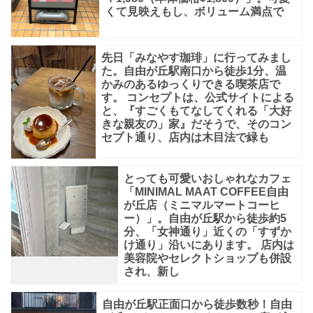
族
くて見映えもし、ボリューム満点で
や
お
先日「みなやす珈琲」に行ってみまし
た。自由が丘駅南口から徒歩1分、温
友
かみのあるゆっくりできる喫茶店で
達
す。 コンセプトは、公式サイトによる
と、『すごくもてなしてくれる「大好
と
きな親友の」家』だそうで、そのコン
の
セプト通り、店内は木目法で緑も
利
用
とっても可愛いおしゃれなカフェ
「MINIMAL MAAT COFFEE自由
に
が丘店（ミニマルマートコーヒ
も
ー）」。自由が丘駅から徒歩約5
分、「女神通り」近くの「すずか
お
け通り」沿いにあります。 店内は
美容院やセレクトショップも併設
す
され、新し
す
め
自由が丘駅正面口から徒歩数秒！自由