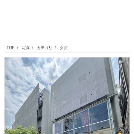
テ
TOP
写真
カテゴリ
タグ
ラ
ス
席
あ
り、
ワ
ン
ち
ゃ