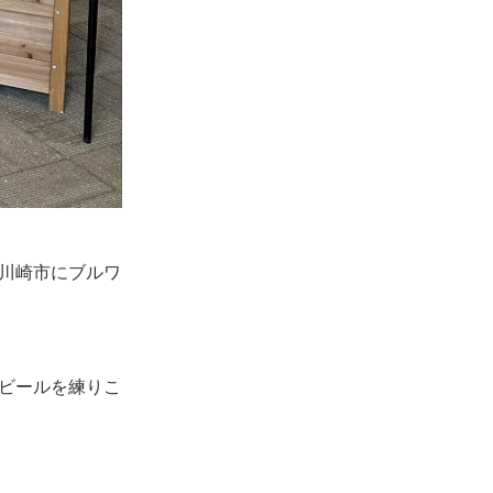
県川崎市にブルワ
。
トビールを練りこ