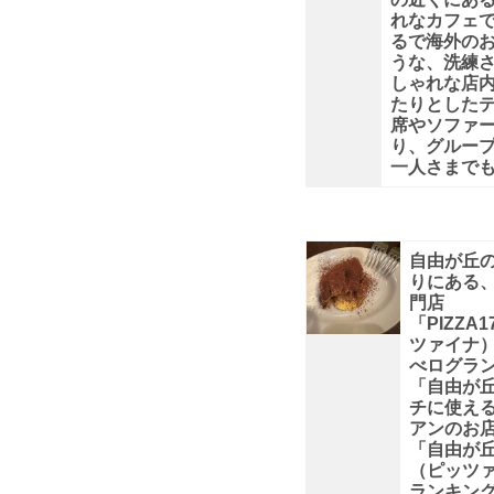
TAP
れなカフェで
るで海外の
うな、洗練
CAGHIY
しゃれな店
たりとした
自
席やソファ
り、グルー
一人さまで
由
が
自由が丘
丘
りにある
門店
「PIZZA
店』
ツァイナ
べログラ
（ピ
「自由が
チに使え
アンのお
「自由が丘
（ピッツ
ランキン