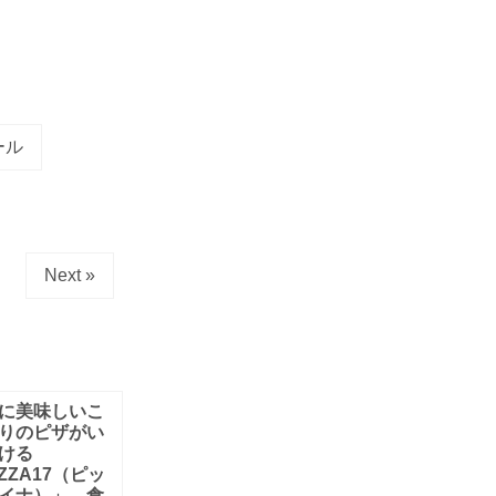
ール
Next »
に美味しいこ
りのピザがい
ける
IZZA17（ピッ
イナ）」。食