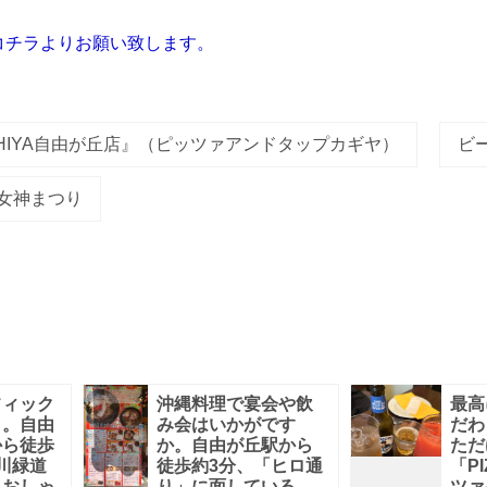
コチラよりお願い致します。
CAGHIYA自由が丘店』（ピッツァアンドタップカギヤ）
ビ
女神まつり
フィック
沖縄料理で宴会や飲
最高
」。自由
み会はいかがです
だわ
から徒歩
か。自由が丘駅から
ただ
川緑道
徒歩約3分、「ヒロ通
「P
るおしゃ
り」に面している
ツァ