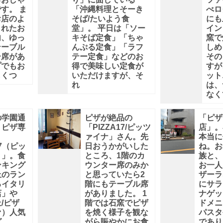
す。 ま
「沖縄料理とそーき
べロ
お店のよ
そば/たいよう食
にも
されたお
堂」。 平日は「ソー
イン
A
内、ゆっ
キそば定食」「ちゃ
窯で
テーブル
んぷる定食」「ラフ
しめ
ー席があ
テー定食」などのお
その
プでもお
得で美味しい定食が
すが
もくつ
いただけますが、そ
ット
れ
は、
なく
の学園通
ピザが絶品の
「ピザ
、ピザ専
「PIZZA17/ピッツ
店」。
ァイナ」さん。先
本当に
17（ピッ
日おうかがいした
ね。お
）」。食
ところ、1階のカ
族と、
ンキング
ウンター席のみか
お一人
丘のラン
と思っていたら2
ザーラ
るイタリ
階にもテーブル席
にサラ
店」や
がありました。 1
ナゲッ
/ピザ
階では石窯でピザ
ドメニ
ァ）人気
を焼く様子を観な
パスタ
グ
がら賑やかにお食
であり