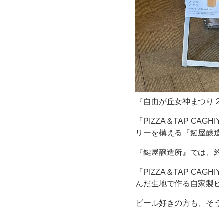
ル
を
楽
し
め
『自由が丘女神まつり 
る
『PIZZA＆TAP C
リーを構える『鍵屋醸
お
『鍵屋醸造所』では、
し
『PIZZA＆TAP C
んだ生地で作る自家製
ゃ
ビール好きの方も、そ
れ