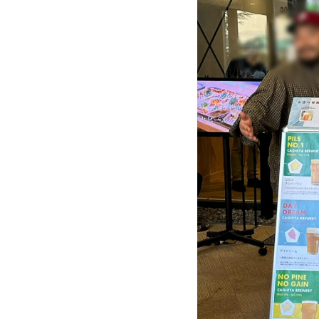
神
ま
つ
り
2024』
に
て、
ビ
ー