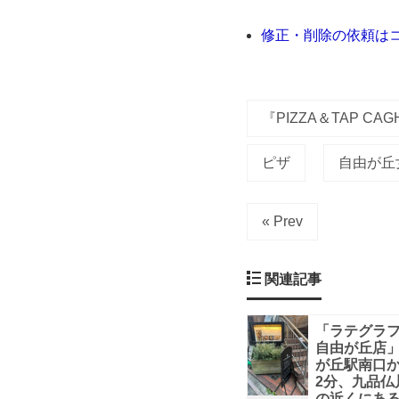
な
修正・削除の依頼は
お
店
『PIZZA＆TAP 
を
ピザ
自由が丘
発
« Prev
見
関連記事
『PIZZA
「ラテグラ
自由が丘店
が丘駅南口
＆
2分、九品仏
の近くにあ