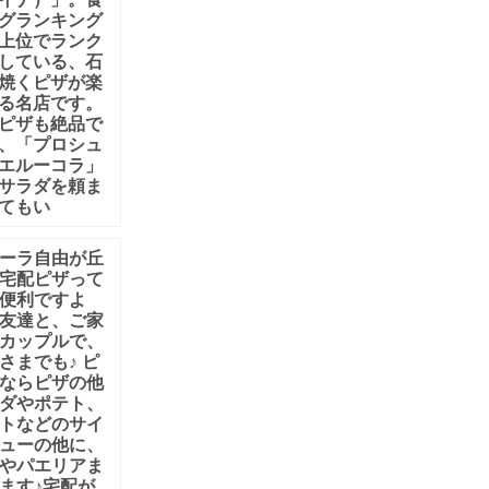
グランキング
上位でランク
している、石
焼くピザが楽
る名店です。
ピザも絶品で
、「プロシュ
エルーコラ」
サラダを頼ま
てもい
ーラ自由が丘
宅配ピザって
便利ですよ
友達と、ご家
カップルで、
さまでも♪ ピ
ならピザの他
ダやポテト、
トなどのサイ
ューの他に、
やパエリアま
ます♪宅配が