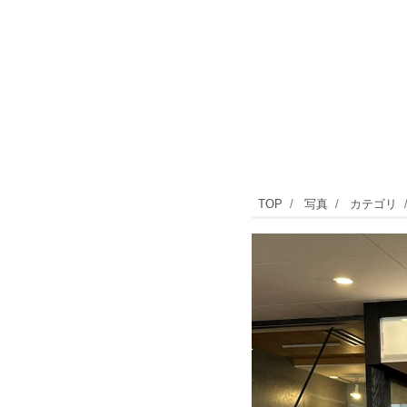
『自
TOP
写真
カテゴリ
由
が
丘
女