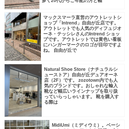
多く20代からご年配の方と幅
マックスマーラ直営のアウトレットシ
ョップ「Intrend」自由が丘店です。
アウトレットでも人気のディフュジオ
ーネ・テッシレさんのIntrend ショッ
プです。アウトレットでは黄色い看板
にハンガーマークのロゴが目印ですよ
ね。 自由が丘で
Natural Shoe Store（ナチュラルシ
ューストア）自由が丘デュアオーネ
店（2F）です。 zozotown内でも人
気のブランドです。おしゃれな輸入
靴など幅広いラインナップを取り扱
っていらっしゃいます。 靴を購入す
る際は
MidiUmi（ミディウミ）。ベーシ