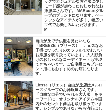
ックでカジュアルなお洋服に少し
モード感が加わったおしゃれなお
洋服屋さんです。 MARcourtグル
ープのブランドになります。ベー
シックなアイテムが多く、幅広い
世代でお楽しみいただけます。
Mi
自由が丘で子供服を見たいなら
「BREEZE（ブリーズ）」。元気なお
子様にぴったりのカラフルでかわいい
お洋服を取り扱っています。大人顔負
けのおしゃれなコーディネートも実現
できちゃいます。ご自宅用にもプレゼ
ント用にもおすすめのお店になりま
す。
Liesse（リエス）自由が丘店はメルロ
ーズグループのお洋服屋さんです。
「自由な自分でいられる大人服」をキ
ーワードに、オリジナルアイテムや国
内外のセレクト商品を取り扱っていま
す。シンプルでありながらも流行はし