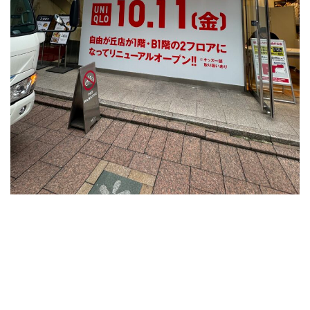
年
10
月
11
日
に
リ
ニ
ュ
ー
ア
ル
オ
ー
プ