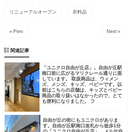
南
リニューアルオープン
衣料品
口
改
« Prev
Next »
札
を
関連記事
出
て
「ユニクロ自由が丘店」。自由が丘駅
す
南口前に広がるマリクレール通りに面
ぐ
しています。 取扱商品は、ウィメン
ズ、メンズ、キッズ、ベビーです。以
の
前はこちらの店舗は、キッズとベビー
メ
商品の取り扱いはなかったので、とて
も便利になりました。 フ
ル
サ
自由が丘の街にもユニクロがありま
す。自由が丘駅南口改札から徒歩1分
の「ユニクロ自由が丘店」。メルサ自