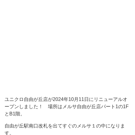
ン
し
ま
し
た！
場
所
は
メ
ル
サ
ユニクロ自由が丘店が2024年10月11日にリニューアルオ
自
ープンしました！ 場所はメルサ自由が丘店パート1の1F
とB1階。
由
が
自由が丘駅南口改札を出てすぐのメルサ１の中になりま
丘
す。