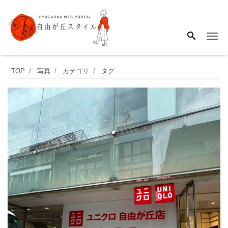
Me
ユ
TOP
写真
カテゴリ
タグ
ニ
ク
ロ
自
由
が
丘
店
が
2024