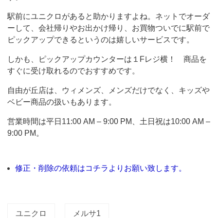
店
駅前にユニクロがあると助かりますよね。ネットでオーダ
パ
ーして、会社帰りやお出かけ帰り、お買物ついでに駅前で
ー
ピックアップできるというのは嬉しいサービスです。
ト
しかも、ピックアップカウンターは１Fレジ横！ 商品を
1
すぐに受け取れるのでおすすめです。
の
自由が丘店は、ウィメンズ、メンズだけでなく、キッズや
1F
ベビー商品の扱いもあります。
と
営業時間は平日11:00 AM – 9:00 PM、土日祝は10:00 AM –
B1
9:00 PM。
階。
自
修正・削除の依頼はコチラよりお願い致します。
由
が
丘
ユニクロ
メルサ1
駅