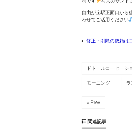
利です
写真のサンド
っ
自由が丘駅正面口から
わせてご活用ください
て
あ
修正・削除の依頼は
り
ま
ドトールコーヒーシ
す
モーニング
ラ
よ
« Prev
ね
関連記事