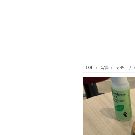
サ
TOP
写真
カテゴリ
ク
ッ
と
食