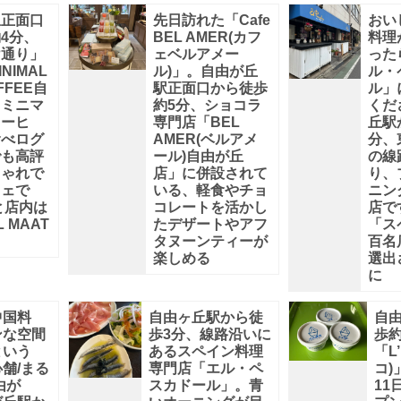
駅正面口
先日訪れた「Cafe
おい
4分、
BEL AMER(カフ
料理
け通り」
ェベルアメー
った
NIMAL
ル)」。自由が丘
ル・
FFEE自
駅正面口から徒歩
ル」
（ミニマ
約5分、ショコラ
くだ
コーヒ
専門店「BEL
丘駅
食べログ
AMER(ベルアメ
分、
でも高評
ール)自由が丘
の線
しゃれで
店」に併設されて
り、
フェで
いる、軽食やチョ
ニン
と店内は
コレートを活かし
店で
L MAAT
たデザートやアフ
「ス
タヌーンティーが
百名
楽しめる
選出
に
中国料
自由ヶ丘駅から徒
自
ンな空間
歩3分、線路沿いに
歩約
という
あるスペイン料理
「L’
舗/まる
専門店「エル・ペ
コ)
由が
スカドール」。青
11