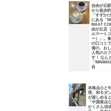
そ
自由が丘
から徒歩約
ん
「すずか
にある「MI
MAAT CO
な
由が丘店
ルマート
ー）」。
と
の口コミ
価の、お
き
人気のカ
す！ なん
「MINIMA
は
自
駅
近
本格点心と
理、和モダ
が楽しめる
の
「中国菜点心
かくさん/自