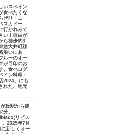
しいスペイン
が食べたくな
らぜひ「エ
ペスカドー
に行かれみて
さい！自由が
から徒歩約3
東急大井町線
路沿いにあ
ブルーのオー
グが目印のお
す。食べログ
ペイン料理・
店2024」にも
された、地元
由が丘駅から徒
7分、
ibisco(リビス
」。2025年7月
日に新しくオー