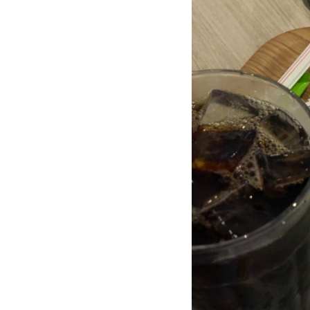
事
を
済
ま
せ
た
い
時
や、