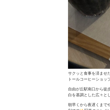
少
し
だ
け
休
憩
し
サクッと食事を済ませ
トールコーヒーショッ
た
自由が丘駅南口から徒
い
白を基調とした広々と
朝早くから夜遅くまで
時