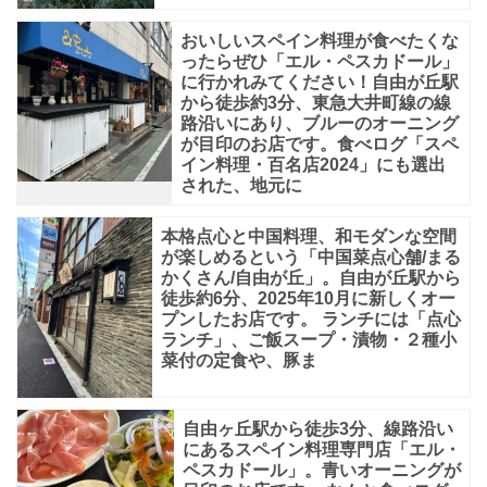
イ
おいしいスペイン料理が食べたくな
ス
ったらぜひ「エル・ペスカドール」
に行かれみてください！自由が丘駅
ト。
から徒歩約3分、東急大井町線の線
パ
路沿いにあり、ブルーのオーニング
が目印のお店です。食べログ「スペ
ー
イン料理・百名店2024」にも選出
された、地元に
テ
ー
本格点心と中国料理、和モダンな空間
シ
が楽しめるという「中国菜点心舗/まる
かくさん/自由が丘」。自由が丘駅から
ョ
徒歩約6分、2025年10月に新しくオー
ン
プンしたお店です。 ランチには「点心
ランチ」、ご飯スープ・漬物・２種小
仕
菜付の定食や、豚ま
切
り
自由ヶ丘駅から徒歩3分、線路沿い
が
にあるスペイン料理専門店「エル・
ペスカドール」。青いオーニングが