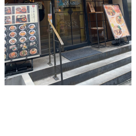
お
蕎
麦
屋
さ
ん
「蕎
麦
い
ま
ゐ
自
由
が
丘