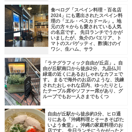
食べログ「スペイン料理・百名店
2024」にも選出されたスペイン料
理の「エル・ペスカドール」。地
元の方々からも愛されている人気
の名店です。 先日ランチでうかが
いましたが、魚介のパエリア、ト
マトのスパゲッティ、酢漬けのイ
ワシ、生ハム、サラ
「ラテグラフィック自由が丘店」。自
由が丘駅南口から徒歩2分、九品仏川
緑道の近くにあるおしゃれなカフェで
す。 まるで海外のお店のような、洗練
されたおしゃれな店内、ゆったりとし
たテーブル席やソファー席があり、グ
ループでもお一人さまでもくつ
自由が丘駅から徒歩約3分、ヒロ通
りにある「沖縄料理とそーきそば/た
いよう食堂」。沖縄の家庭料理のお
店です。 先日ランチにうかがったと