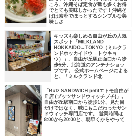
ころ、沖縄そば定食が量も多くお得
でとても美味しかったです！沖縄そ
ばは素朴でほっとするシンプルな美
味しさ
キッズも楽しめる自由が丘の人気
スポット「MILKLAND
HOKKAIDO→TOKYO（ミルクラ
ンドホッカイドウ→トウキョ
ウ）」。自由が丘駅正面口から徒
歩5分、北海道のアンテナショッ
プです。 公式ホームページによる
と、「ミルクランド北
「Butz SANDWICH petitエトモ自由が
丘店 (ブッツサンドウィッチプチ)」。
自由が丘駅南口から徒歩1分、見た目
だけではなく、味にもこだわったサン
ドウィッチ専門店です。 営業時間は
8:00から20:00と、朝早くからやって