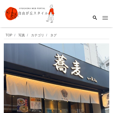
Me
お
TOP
写真
カテゴリ
タグ
1
人
様
で
も
入
り
や
す
い