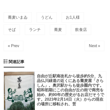
ブ
ラ
蕎麦いまゐ
うどん
お1人様
ッ
ク
そば
ランチ
蕎麦
飲食店
の
お
« Prev
Next »
し
ゃ
関連記事
れ
で
自由が丘駅南改札から徒歩約5分、九
シ
品仏川緑道の近くにある蕎麦屋「さら
しん」。奥沢駅からも徒歩圏内です。
ッ
昭和初期にこの自由が丘の街で商売を
ク
始め、約90年の歴史がるお店だそうで
す。2023年2月14日（火）からの現在
な
の場所に移転され、営
テ