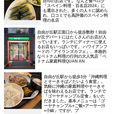
細
目印のお店です。 なんと食べログ
「スペイン料理・百名店2024」に
か
も選出された、多くの人々に認めら
く
れ、口コミでも高評価のスペイン料
理の名店
さ
れ
自由が丘駅正面口から徒歩数秒！自由
て
が丘デパートにはたくさんのお店が入
っています。ランチにディナーに使え
るお店もいっぱいです。 ハワイアンフ
ードの「アイランズカフェ」、本格的
なベトナム料理の行列の大人気店「ベ
トナム家庭料理QUAN AN
自由が丘駅から徒歩3分「沖縄料理
とそーきそば／たいよう食堂」。
気軽に沖縄の家庭料理やそーきそ
ばを味わえるお店です。 ランチで
「ゴーヤチャンプル定食」をいた
だきました。基本メニューは「ゴ
ーヤチャンプル+ご飯+アーサー汁
+小鉢」ですが、プ