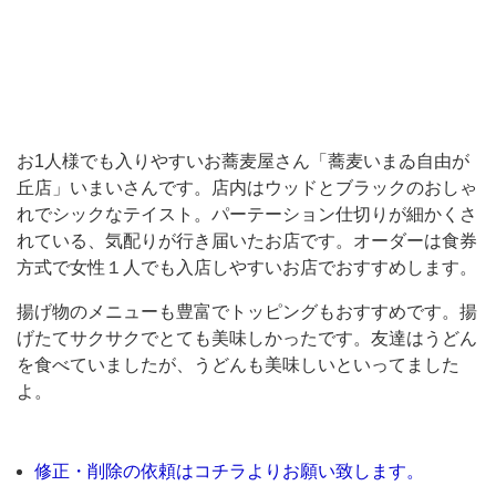
店」
い
ま
い
さ
お1人様でも入りやすいお蕎麦屋さん「蕎麦いまゐ自由が
ん
丘店」いまいさんです。店内はウッドとブラックのおしゃ
れでシックなテイスト。パーテーション仕切りが細かくさ
で
れている、気配りが行き届いたお店です。オーダーは食券
す。
方式で女性１人でも入店しやすいお店でおすすめします。
店
揚げ物のメニューも豊富でトッピングもおすすめです。揚
内
げたてサクサクでとても美味しかったです。友達はうどん
は
を食べていましたが、うどんも美味しいといってました
ウ
よ。
ッ
ド
修正・削除の依頼はコチラよりお願い致します。
と