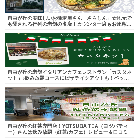
自由が丘の美味しいお蕎麦屋さん「さらしん」☆地元で
も愛される行列の老舗の名店！カウンター席もお座敷も
♪テイクアウトメニューもあり！
自由が丘の老舗イタリアンカフェレストラン「カスタネ
ット」♪飲み放題コースにピザテイクアウトも！ペット
入店可能♪喫煙可能な開放的なテラス席あり♪
自由が丘の紅茶専門店！YOTSUBA TEA（ヨツバティ
ー）さんは飲み放題（紅茶/カフェ）レビュー＆口コミ