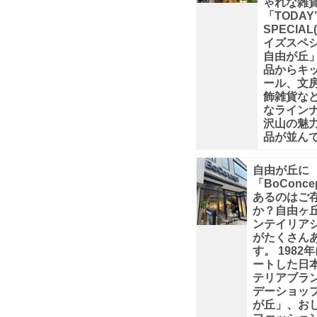
ゃれな雑
店、
「TODAY
SPECIA
本
イズスペシ
自由が丘」
品からキ
屋
ール、文
飾雑貨な
なライン
さ
沢山の魅
品が並ん
ん？？
自由が丘に
な
「BoConce
あるのはご
か？自由ヶ
ん
ンテイリア
がたくさん
と、
す。 1982
ートした日
テリアブラ
デ
デーショップ
が丘」、お