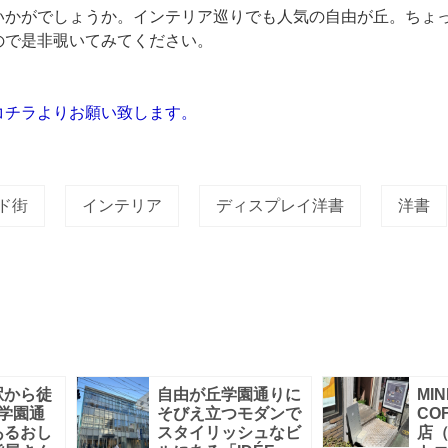
いかがでしょうか。インテリア巡りでも人気の自由が丘。ちょ
ので是非覗いてみてください。
コチラよりお願い致します。
ド街
インテリア
ディスプレイ洋書
洋書
駅から徒
自由が丘学園通りに
MIN
学園通
そびえ立つモダンで
CO
あるおし
スタイリッシュなビ
店