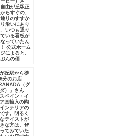
コーヒー）さ
。自由が丘駅正
口からすぐの、
神通りのすすか
通り沿いにあり
す。いつも通り
出ている看板が
になっていたん
！ 公式ホーム
ージによると、
じぶんの価
が丘駅から徒
6分のお店
RANADA（グ
ダ）』さん
スペイン・イ
ア直輸入の陶
インテリアの
です。明るく
なテイストが
きな方は、ぜ
ってみていた