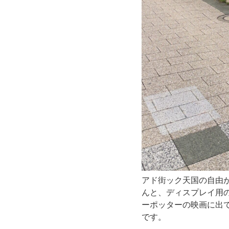
で
も
紹
介
さ
れ
た
「西
アド街ック天国の自由
んと、ディスプレイ用
村
ーポッターの映画に出
です。
文