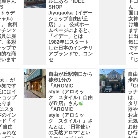
貨屋さん
ルにある「IDÉE
ト
’S
SHOP
ん
L(トゥデ
Jiyugaoka（イデー
面
ャル)
ショップ自由が丘
女
。 食料
店）」。 公式ホー
け
ッチンツ
ムページによると、
ま
房具に服
「イデー」とは
に
ど、多彩
1982年にスタート
気
ナップで
した日本のインテリ
です
力的な商
アブランドで、コン
ペ
でいます
セ
「
自由が丘駅南口から
自由
pt 」が
徒歩1分の
歩約
存知です
『AROMIC
『G
丘にはイ
style（アロミッ
ラナ
ショップ
ク スタイル）自由
は、
ありま
が丘店』さん
タリ
年にスタ
『AROMIC
器や
本のイン
style（アロミッ
お店
ンド「イ
ク スタイル）』さ
元気
 自由
んとは、”日常使い
お好
しゃれな
の天然アロマ”とい
ひ行