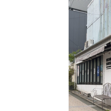
天
国
の
自
由
が
丘
特
集