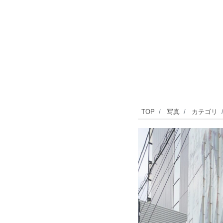
ア
TOP
写真
カテゴリ
ド
街
ッ
ク