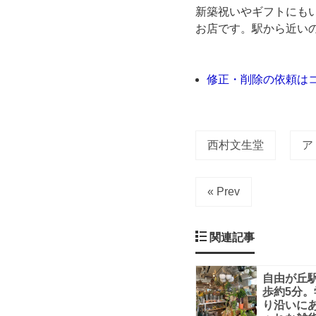
新築祝いやギフトにも
生
お店です。駅から近い
堂」
修正・削除の依頼は
さ
ん。
西村文生堂
ア
こ
ち
« Prev
ら
関連記事
の
自由が丘
お
歩約5分。
り沿いに