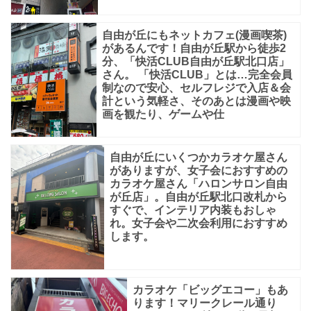
自
由
自由が丘にもネットカフェ(漫画喫茶)
があるんです！自由が丘駅から徒歩2
が
分、「快活CLUB自由が丘駅北口店」
丘
さん。 「快活CLUB」とは…完全会員
制なので安心、セルフレジで入店＆会
店』
計という気軽さ、そのあとは漫画や映
『カ
画を観たり、ゲームや仕
ラ
オ
自由が丘にいくつかカラオケ屋さん
がありますが、女子会におすすめの
カラオケ屋さん「ハロンサロン自由
が丘店」。自由が丘駅北口改札から
すぐで、インテリア内装もおしゃ
れ。女子会や二次会利用におすすめ
します。
カラオケ「ビッグエコー」もあ
ります！マリークレール通り