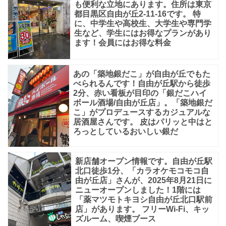
も便利な立地にあります。住所は東京
前
都目黒区自由が丘2-11-16です。 特
店』
に、中学生や高校生、大学生や専門学
生など、学生にはお得なプランがあり
さ
ます！会員にはお得な料金
ん
で
あの「築地銀だこ」が自由が丘でもた
す
べられるんです！自由が丘駅から徒歩
2分、赤い看板が目印の「銀だこハイ
ボール酒場/自由が丘店」。「築地銀だ
他
こ」がプロデュースするカジュアルな
居酒屋さんです。 皮はパリッと中はと
に
ろっとしているおいしい銀だ
も、
『カ
新店舗オープン情報です。自由が丘駅
北口徒歩1分、「カラオケモコモコ自
ラ
由が丘店」さんが、2025年8月21日に
オ
ニューオープンしました！1階には
「薬マツモトキヨシ自由が丘北口駅前
ケ
店」があります。 フリーWi-Fi、キッ
館
ズルーム、喫煙ブース