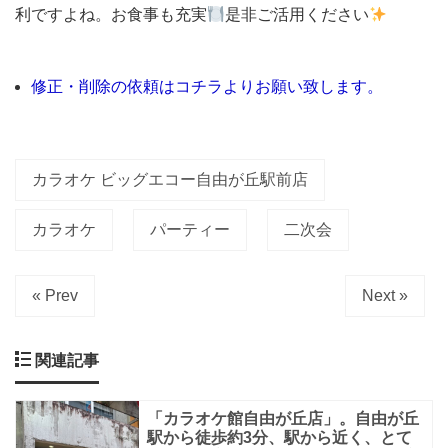
『カ
利ですよね。お食事も充実
是非ご活用ください
ラ
オ
修正・削除の依頼はコチラよりお願い致します。
ケ
ビ
ッ
カラオケ ビッグエコー自由が丘駅前店
グ
エ
カラオケ
パーティー
二次会
コ
ー
« Prev
Next »
自
由
関連記事
が
丘
「カラオケ館自由が丘店」。自由が丘
駅
駅から徒歩約3分、駅から近く、とて