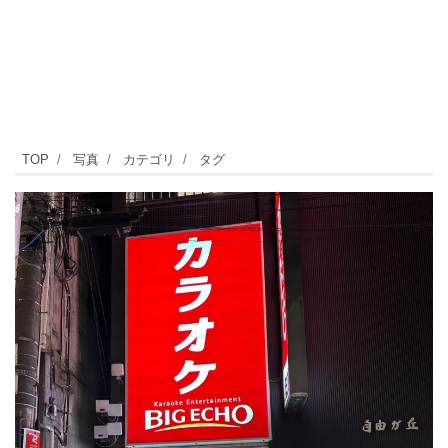
自
TOP
写真
カテゴリ
タグ
由
が
丘
に
は
カ
ラ
オ
ケ