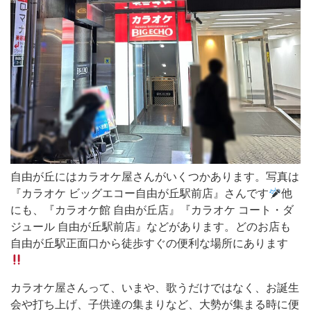
屋
さ
ん
が
い
く
つ
か
あ
自由が丘にはカラオケ屋さんがいくつかあります。写真は
り
『カラオケ ビッグエコー自由が丘駅前店』さんです
他
にも、『カラオケ館 自由が丘店』『カラオケ コート・ダ
ま
ジュール 自由が丘駅前店』などがあります。どのお店も
す。
自由が丘駅正面口から徒歩すぐの便利な場所にあります
写
真
カラオケ屋さんって、いまや、歌うだけではなく、お誕生
は
会や打ち上げ、子供達の集まりなど、大勢が集まる時に便