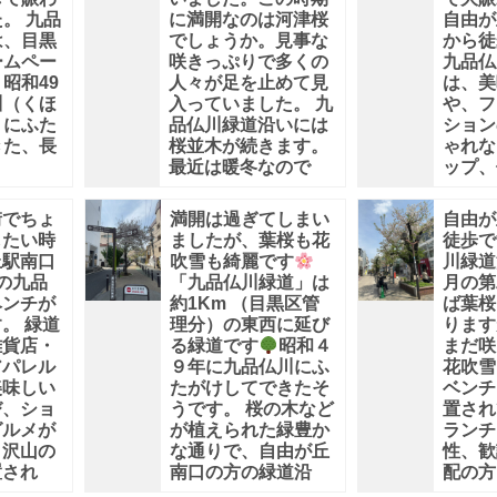
。 九品
に満開なのは河津桜
自由が
は、目黒
でしょうか。見事な
から徒
ームペー
咲きっぷりで多くの
九品仏
昭和49
人々が足を止めて見
は、美
川（くほ
入っていました。 九
や、フ
）にふた
品仏川緑道沿いには
ション
きた、長
桜並木が続きます。
ゃれな
最近は暖冬なので
ップ、
街でちょ
満開は過ぎてしまい
自由が
したい時
ましたが、葉桜も花
徒歩で
丘駅南口
吹雪も綺麗です
川緑道
の九品
「九品仏川緑道」は
月の第
ベンチが
約1Km （目黒区管
ば葉桜
。 緑道
理分）の東西に延び
ります
雑貨店・
る緑道です
昭和４
まだ咲
アパレル
９年に九品仏川にふ
花吹雪
美味しい
たがけしてできたそ
ベンチ
び、ショ
うです。 桜の木など
置され
グルメが
が植えられた緑豊か
ランチ
。沢山の
な通りで、自由が丘
性、歓
置され
南口の方の緑道沿
配の方