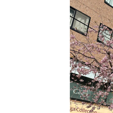
道
沿
い
の
桜
で
す。
こ
の