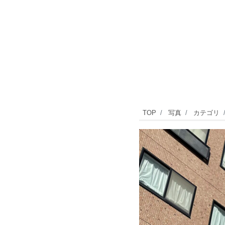
九
TOP
写真
カテゴリ
品
仏
川
緑