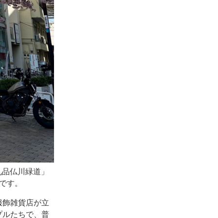
九品仏川緑道」
です。
服飾雑貨店が立
プルたちで、普