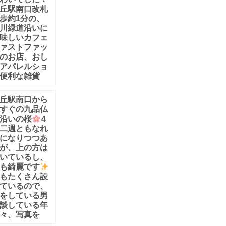
丘駅南口改札
歩約1分の、
川緑道沿いに
味しいカフェ
ァストファッ
のお店、おし
アパレルショ
便利な雑貨
丘駅南口から
すぐの九品仏
沿いの桜
4
二週ともなれ
になりつつあ
が、上の方は
いているし、
も綺麗です
もたくさん設
ているので、
をしている男
談している年
々、写真を