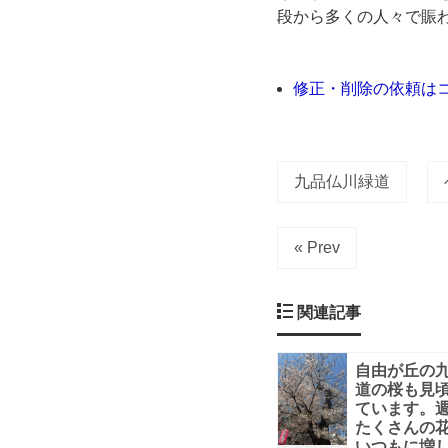
段から多くの人々で賑
1
本
修正・削除の依頼は
だ
け、
九品仏川緑道
ほ
« Prev
ぼ
関連記事
満
開
自由が丘の
道の桜も見
ています。
で
たくさんの
いつもに増