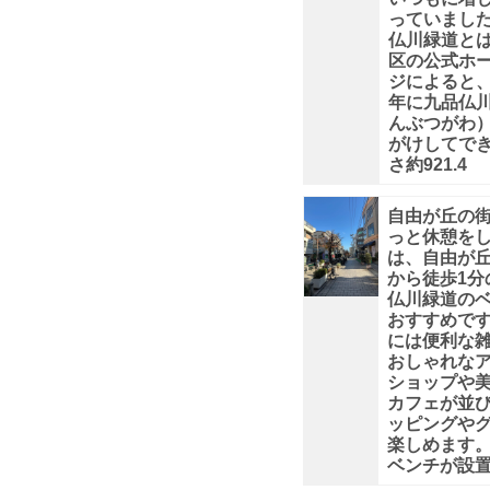
し
っていました
仏川緑道と
区の公式ホ
た
ジによると、
年に九品仏
んぶつがわ
がけしてで
さ約921.4
九
自由が丘の
品
っと休憩を
は、自由が
仏
から徒歩1分
仏川緑道の
おすすめです
川
には便利な
おしゃれな
緑
ショップや
カフェが並
ッピングや
道」
楽しめます
ベンチが設