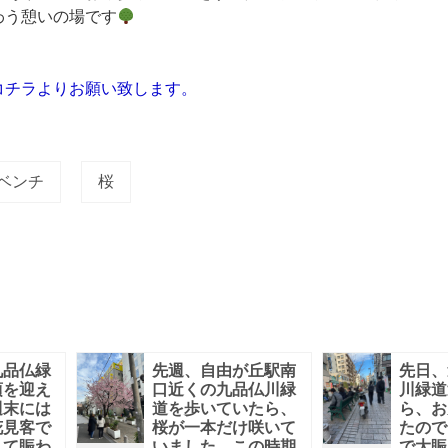
わう憩いの場です
コチラよりお願い致します。
ベンチ
桜
九品仏緑
先週、自由が丘駅南
先日、
頃を迎え
口近くの九品仏川緑
川緑道
週末には
道を歩いていたら、
ら、お
花見客で
桜が一本だけ咲いて
たので
して賑わ
いました。この時期
で大賑