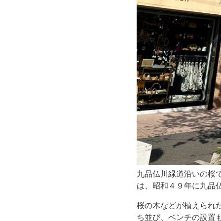
桜
だ
け
早
咲
き
み
た
九品仏川緑道沿いの桜
は、昭和４９年に九品
い
桜の木などが植えられ
で
ち並び、ベンチの設置