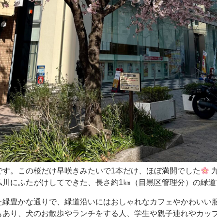
です。この桜だけ早咲きみたいで1本だけ、ほぼ満開でした
仏川にふたがけしてできた、長さ約1㎞（目黒区管理分）の緑道
た緑豊かな通りで、緑道沿いにはおしゃれなカフェやかわいい
もあり、犬のお散歩やランチをする人、学生や親子連れやカッ