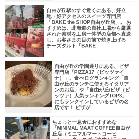
ド
自由が丘駅のすぐ近くにある、好立
地・好アクセスのスイーツ専門店
「BAKE the SHOP自由が丘店」。 お
すすめは、北海道の自社工場から厳選
された素材を工房一体型の店舗へ直送
し、お客さまの目の前で焼き上げる
チーズタルト「BAKE
自由が丘の学園通りにある、ピザ
専門店「PIZZA17（ピッツァイ
ナ）」。食べログランキング「自
由が丘のランチに使えるイタリア
ンのお店」や「自由が丘/ピザ（ピ
ッツァ）人気ランキングTOP3」
にもランクインしているピザの名
店です！ ピザが
ちょっと一息★におすすめな
「MINIMAL MAAT COFFEE自由が
丘店（ミニマルマートコーヒ