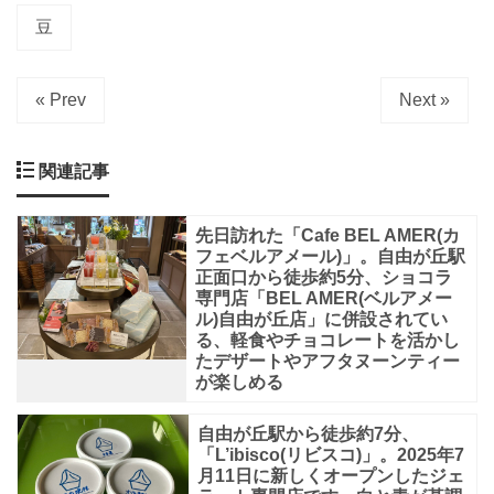
『モ
豆
ン
サ
« Prev
Next »
ン
ク
関連記事
レ
ー
先日訪れた「Cafe BEL AMER(カ
ル』
フェベルアメール)」。自由が丘駅
の
正面口から徒歩約5分、ショコラ
専門店「BEL AMER(ベルアメー
パ
ル)自由が丘店」に併設されてい
る、軽食やチョコレートを活かし
テ
たデザートやアフタヌーンティー
ィ
が楽しめる
シ
自由が丘駅から徒歩約7分、
エ
「L’ibisco(リビスコ)」。2025年7
辻
月11日に新しくオープンしたジェ