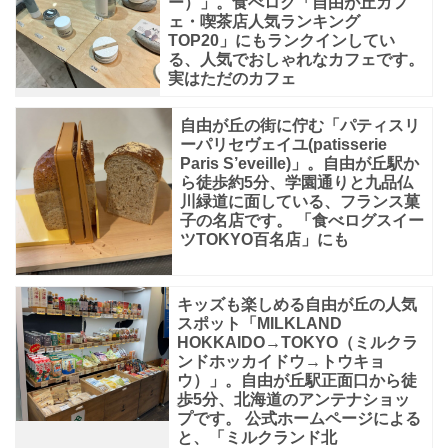
ー）」。食べログ「自由が丘カフ
ェ・喫茶店人気ランキング
TOP20」にもランクインしてい
る、人気でおしゃれなカフェです。
実はただのカフェ
自由が丘の街に佇む「パティスリ
ーパリセヴェイユ(patisserie
Paris S’eveille)」。自由が丘駅か
ら徒歩約5分、学園通りと九品仏
川緑道に面している、フランス菓
子の名店です。 「食べログスイー
ツTOKYO百名店」にも
キッズも楽しめる自由が丘の人気
スポット「MILKLAND
HOKKAIDO→TOKYO（ミルクラ
ンドホッカイドウ→トウキョ
ウ）」。自由が丘駅正面口から徒
歩5分、北海道のアンテナショッ
プです。 公式ホームページによる
と、「ミルクランド北