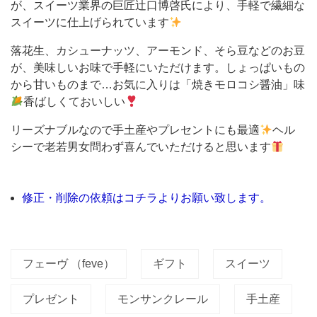
が、スイーツ業界の巨匠辻口博啓氏により、手軽で繊細な
ー
スイーツに仕上げられています
ト
ま
落花生、カシューナッツ、アーモンド、そら豆などのお豆
が、美味しいお味で手軽にいただけます。しょっぱいもの
で、
から甘いものまで…お気に入りは「焼きモロコシ醤油」味
様々
香ばしくておいしい
な
リーズナブルなので手土産やプレセントにも最適
ヘル
ス
シーで老若男女問わず喜んでいただけると思います
イ
ー
ツ
修正・削除の依頼はコチラよりお願い致します。
が
揃
う
フェーヴ （feve）
ギフト
スイーツ
名
プレゼント
モンサンクレール
手土産
店