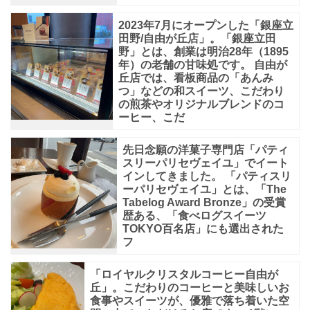
2023年7月にオープンした「銀座立
田野/自由が丘店」。「銀座立田
野」とは、創業は明治28年（1895
年）の老舗の甘味処です。 自由が
丘店では、看板商品の「あんみ
つ」などの和スイーツ、こだわり
の煎茶やオリジナルブレンドのコ
ーヒー、こだ
先日念願の洋菓子専門店「パティ
スリーパリセヴェイユ」でイート
インしてきました。 「パティスリ
ーパリセヴェイユ」とは、「The
Tabelog Award Bronze」の受賞
歴ある、「食べログスイーツ
TOKYO百名店」にも選出された
フ
「ロイヤルクリスタルコーヒー自由が
丘」。こだわりのコーヒーと美味しいお
食事やスイーツが、優雅で落ち着いた空