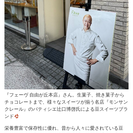
さ
ん。
生
菓
子、
焼
き
菓
子
か
ら
『フェーヴ 自由が丘本店』さん。生菓子、焼き菓子から
チ
チョコレートまで、様々なスイーツが揃う名店『モンサン
ョ
クレール』のパティシエ辻口博啓氏による豆スイーツブラ
ンド
コ
レ
栄養豊富で保存性に優れ、昔から人々に愛されている豆