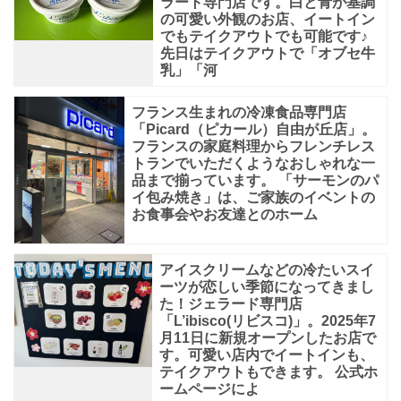
ラート専門店です。白と青が基調
口
の可愛い外観のお店、イートイン
でもテイクアウトでも可能です♪
博
先日はテイクアウトで「オブセ牛
啓
乳」「河
氏
フランス生まれの冷凍食品専門店
に
「Picard（ピカール）自由が丘店」。
よ
フランスの家庭料理からフレンチレス
トランでいただくようなおしゃれな一
る
品まで揃っています。 「サーモンのパ
イ包み焼き」は、ご家族のイベントの
豆
お食事会やお友達とのホーム
ス
イ
アイスクリームなどの冷たいスイ
ー
ーツが恋しい季節になってきまし
た！ジェラード専門店
ツ
「L’ibisco(リビスコ)」。2025年7
ブ
月11日に新規オープンしたお店で
す。可愛い店内でイートインも、
ラ
テイクアウトもできます。 公式ホ
ン
ームページによ