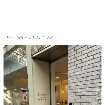
『フ
TOP
写真
カテゴリ
タグ
ェ
ー
ヴ
自
由
が
丘
本
店』