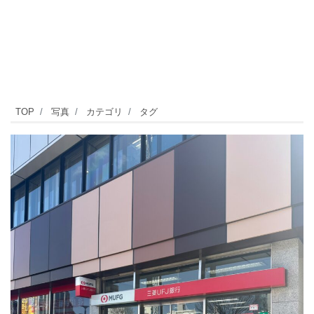
自
TOP
写真
カテゴリ
タグ
由
ヶ
丘
に
は
銀
行
が
い