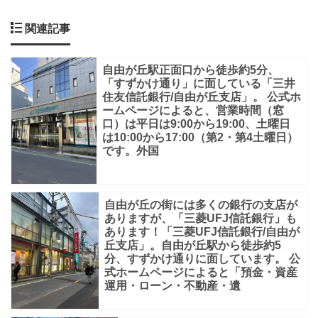
れ
関連記事
て
本
自由が丘駅正面口から徒歩約5分、
当
「すずかけ通り」に面している「三井
に
住友信託銀行/自由が丘支店」。 公式ホ
ームページによると、営業時間（窓
不
口）は平日は9:00から19:00、土曜日
便
は10:00から17:00（第2・第4土曜日）
です。外国
で
す
よ
自由が丘の街には多くの銀行の支店が
ありますが、「三菱UFJ信託銀行」も
ね
あります！「三菱UFJ信託銀行/自由が
丘支店」。自由が丘駅から徒歩約5
分、すずかけ通りに面しています。 公
写
式ホームページによると「預金・資産
真
運用・ローン・不動産・遺
は