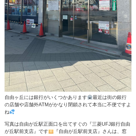
く
つ
か
あ
り
ま
す
最
近
は
自由ヶ丘には銀行がいくつかあります
最近は街の銀行
街
の店舗や店舗外ATMがかなり閉鎖されて本当に不便ですよ
の
ね
銀
写真は自由が丘駅正面口を出てすぐの『三菱UFJ銀行自由
行
が丘駅前支店』です
『自由が丘駅前支店』さんは、窓