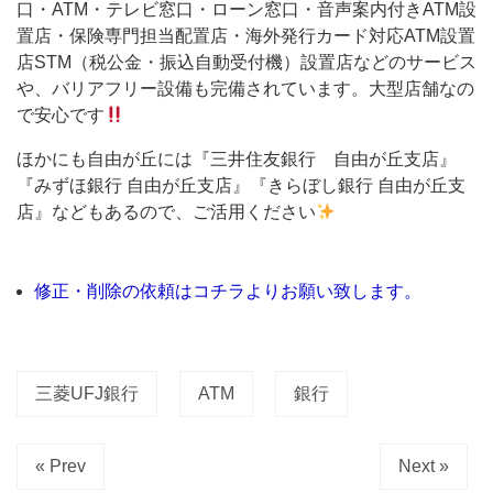
口・ATM・テレビ窓口・ローン窓口・音声案内付きATM設
の
置店・保険専門担当配置店・海外発行カード対応ATM設置
店
店STM（税公金・振込自動受付機）設置店などのサービス
舗
や、バリアフリー設備も完備されています。大型店舗なの
や
で安心です
店
ほかにも自由が丘には『三井住友銀行 自由が丘支店』
舗
『みずほ銀行 自由が丘支店』『きらぼし銀行 自由が丘支
外
店』などもあるので、ご活用ください
ATM
が
修正・削除の依頼はコチラよりお願い致します。
か
な
り
三菱UFJ銀行
ATM
銀行
閉
鎖
« Prev
Next »
さ