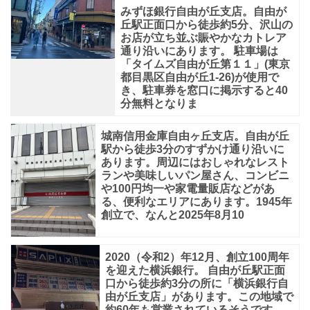
自
みずほ銀行自由が丘支店。自由が
丘駅正面口から徒歩約5分、沢山の
由
お店が立ち並ぶ賑やかなカトレア
が
通り沿いにあります。 駐車場は
「タイムズ自由が丘第１１」(東京
丘
都目黒区自由が丘1-26)が使用で
き、駐車券を窓口に掲示すると40
駅
分無料となりま
正
城南信用金庫自由ヶ丘支店。自由が丘
駅から徒歩3分のすずかけ通り沿いに
あります。周辺にはおしゃれなレスト
ランや美味しいパン屋さん、コンビニ
や100円均一や家電量販店などがあ
る、便利なエリアにあります。1945年
創立で、なんと2025年8月10
2020（令和2）年12月、創立100周年
を迎えた横浜銀行。 自由が丘駅正面
口から徒歩約3分の所に「横浜銀行自
由が丘支店」があります。この地域で
約60年も営業されているそうです。