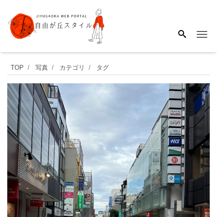
Me
自
TOP
写真
カテゴリ
タグ
由
が
丘
南
口
を
出
る
と
広