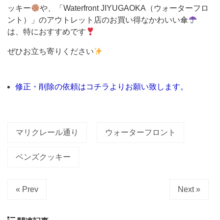
ッキー
や、「Waterfront JIYUGAOKA（ウォーターフロ
す
ント）」のアウトレット店のお買い得なかわいい傘
は、特におすすめです
そ
ぜひお立ち寄りください
の
名
前
修正・削除の依頼はコチラよりお願い致します。
の
由
来
マリクレール通り
ウォーターフロント
は、
ベンズクッキー
自
由
が
« Prev
Next »
丘
の