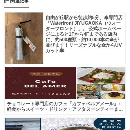
関連記事
イ
メ
自由が丘駅から徒歩約5分、傘専門店
「Waterfront JIYUGAOKA（ウォー
ー
ターフロント）」。 公式ホームペー
ジ
ジによると1Fから4Fまである店内
に、約500種類・約10,000本の傘が
向
並びます！リーズナブルな傘からUV
上
カット率
や
集
客
増
な
ど
チョコレート専門店のカフェ「カフェベルアメール」♪
軽食からスイーツ・ドリンク・アフタヌーンティーまで
★子連れＯＫ！ギフトにも！