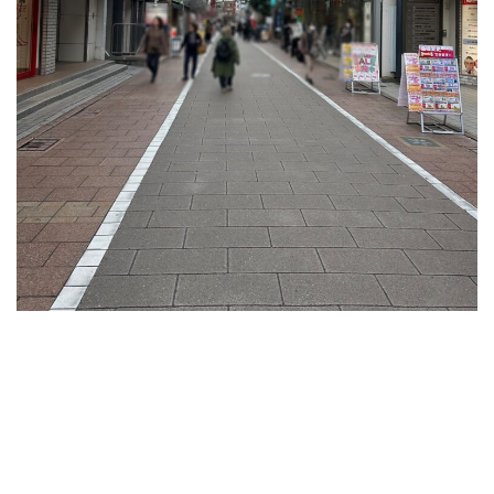
が
る
「マ
リ
ク
レ
ー
ル
通
り」。
た
く
さ
ん
の