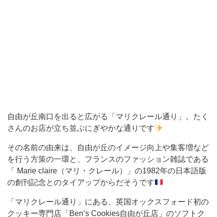
お
店
が
立
ち
並
ぶ
に
自由が丘南口を出ると広がる「マリクレール通り」。たく
ぎ
さんのお店が立ち並ぶにぎやかな通りです
や
その名前の由来は、自由が丘のイメージ向上や集客増など
か
を行う方策の一環と、フランスのファッション雑誌である
な
「 Marie claire（マリ・クレール）」の1982年の日本語版
の創刊記念とのタイアップからだそうです
通
り
「マリクレール通り」にある、英国オックスフォード初の
で
クッキー専門店「Ben’s Cookies自由が丘店」のソフトク