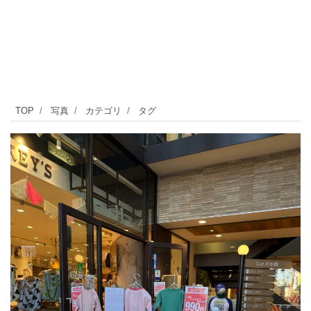
自
TOP
写真
カテゴリ
タグ
由
が
丘
駅
正
面
口
か
ら