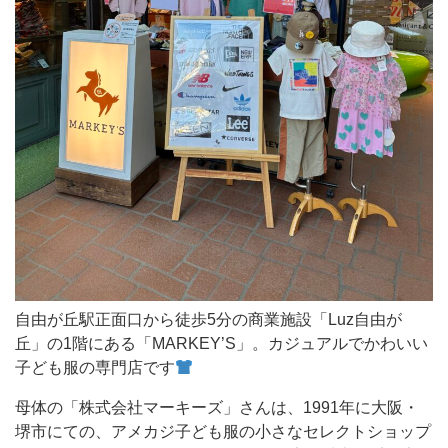
徒
歩
5
分
の
商
業
施
設
「Luz
自
自由が丘駅正面口から徒歩5分の商業施設「Luz自由が
由
丘」の1階にある「MARKEY’S」。カジュアルでかわいい
が
子ども服の専門店です
丘」
母体の「株式会社マーキーズ」さんは、1991年に大阪・
の
堺市にての、アメカジ子ども服の小さなセレクトショップ