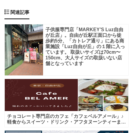
い
子
関連記事
ど
子供服専門店「MARKEY’S Luz自由
も
が丘店」。自由が丘駅正面口から徒
服
歩約5分、「カトレア通り」にある商
業施設「Luz自由が丘」の１階に入っ
の
ています。 取扱いサイズは70cm〜
専
150cm、大人サイズの取扱いない店
舗となっています
門
店
で
す
母
チョコレート専門店のカフェ「カフェベルアメール」♪
体
軽食からスイーツ・ドリンク・アフタヌーンティーまで
★子連れＯＫ！ギフトにも！
の