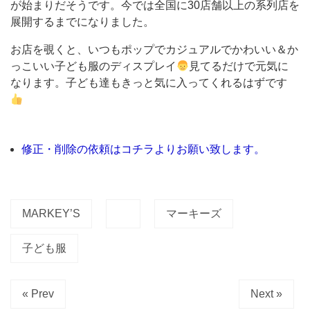
が始まりだそうです。今では全国に30店舗以上の系列店を
1
展開するまでになりました。
階
に
お店を覗くと、いつもポップでカジュアルでかわいい＆か
っこいい子ども服のディスプレイ
見てるだけで元気に
あ
なります。子ども達もきっと気に入ってくれるはずです
る
「MARKEY’S」。
カ
修正・削除の依頼はコチラよりお願い致します。
ジ
ュ
ア
ル
MARKEY’S
マーキーズ
で
子ども服
か
わ
« Prev
Next »
い