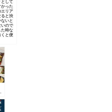
々として
すかった
のエリア
なると渋
かないと
ないので
した時な
おくと便
フ