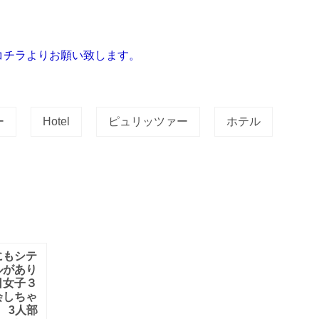
コチラよりお願い致します。
ー
Hotel
ピュリッツァー
ホテル
にもシテ
ルがあり
日女子３
会しちゃ
 3人部