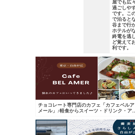
丘」
屋でも広
過ごしや
です。こ
さ
で泊ると
谷まで行
ん。
ホテルが
終電を逃
ど覚えて
駅
利です。
近
の
好
立
チョコレート専門店のカフェ「カフェベルア
メール」♪軽食からスイーツ・ドリンク・ア
地
タヌーンティーまで★子連れＯＫ！ギフトに
も！
で、