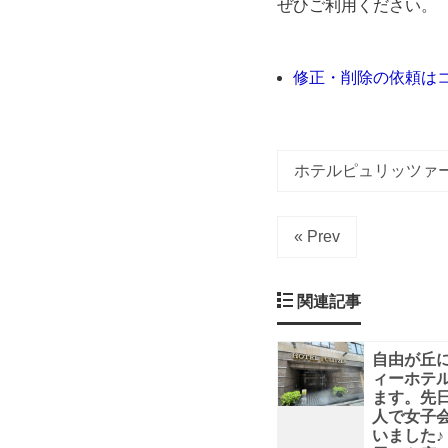
ぜひご利用ください。
ュ
リ
修正・削除の依頼は
ッ
ツ
ホテルピュリッツァ
ァ
« Prev
ー
関連記事
自
由
自由が丘
ィーホテ
ます。先
が
人で女子
いました♪