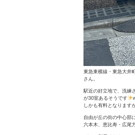
徒
歩
２
分
の
東急東横線・東急大井
さん。
「ホ
駅近の好立地で、洗練
テ
が30室あるそうです
しかも有料となります
ル
自由が丘の街の中心部
六本木、恵比寿・広尾
ピ