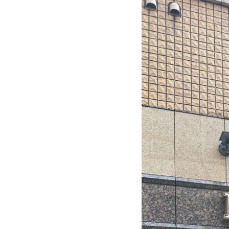
東
横
線・
東
急
大
井
町
線