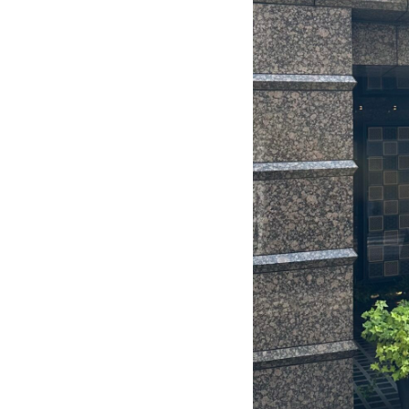
「自
由
が
丘
駅」
正
面
口
下
車