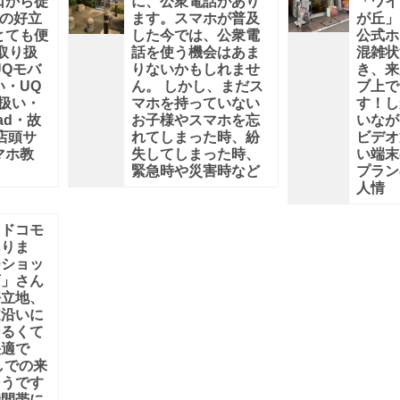
口から徒
に、公衆電話があり
「ワイ
近の好立
ます。スマホが普及
が丘」
とても便
した今では、公衆電
公式ホ
取り扱
話を使う機会はあま
混雑状
UQモバ
りないかもしれませ
き、来
い・UQ
ん。 しかし、まだス
ブ上で
り扱い・
マホを持っていない
す！し
Pad・故
お子様やスマホを忘
いなが
店頭サ
れてしまった時、紛
ビデオ
マホ教
失してしまった時、
い端末
緊急時や災害時など
プラン
人情
もドコモ
ありま
モショッ
店」さん
好立地、
道沿いに
明るくて
快適で
しでの来
そうです
時間帯に