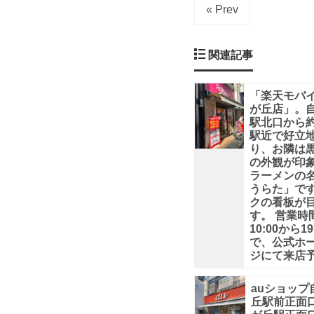
« Prev
金
が
関連記事
シ
「楽天モバ
が丘店」。
ン
駅北口から約
駅近で好立
プ
り、お隣は
の外観が印
ラーメンの
ル
うらた」で
クの看板が
で
す。 営業時
10:00から19
で、公式ホ
安
ジにて来店
い、
auショップ
丘駅前正面