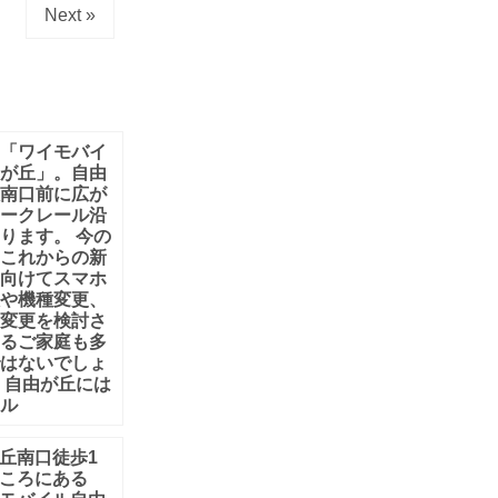
Next »
は「ワイモバイ
由が丘」。自由
駅南口前に広が
リークレール沿
ります。 今の
、これからの新
に向けてスマホ
入や機種変更、
ン変更を検討さ
いるご家庭も多
ではないでしょ
 自由が丘には
イル
丘南口徒歩1
ころにある