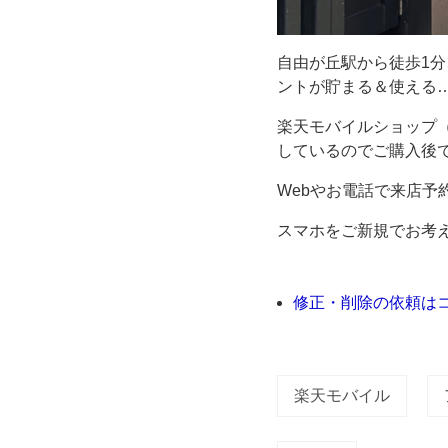
店。
自由が丘駅から徒歩1
楽
ントが貯まる＆使える
楽天モバイルショップ
天
しているのでご購入後
モ
Webやお電話で来店予
バ
スマホをご新規でお考
イ
修正・削除の依頼は
ル
は
楽天モバイル
料