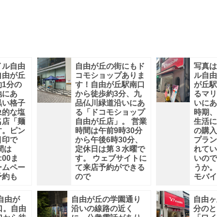
イル自由
自由が丘の街にもド
写真
自由が丘
コモショップありま
ル自
1分の
す！自由が丘駅南口
が丘
地にあ
から徒歩約3分、九
るマ
黒い格子
品仏川緑道沿いにあ
いにあ
象的な塩
る「ドコモショップ
時期
名店「麺
自由が丘店」。 営業
生活
す。ピン
時間は午前9時30分
の購
目印で
から午後6時30分、
プラ
間は
定休日は第３水曜で
れて
:00ま
す。 ウェブサイトに
いの
ームペー
て来店予約ができる
うか。
予約も
ので
モバ
自由が
自由が丘の学園通り
自由ヶ
口。自由
沿いの線路の近く
分のと