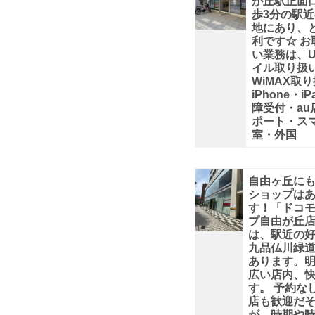
楽
が丘駅正面
歩3分の駅
地にあり、
天
利です☆ お
い業務は、
イル取り扱
ポ
WiMAX取
iPhone・i
イ
障受付・au
ポート・ス
室・外国
ン
ト
自由ヶ丘に
ショップは
が
す！「ドコ
プ自由が丘
は、駅近の
貯
九品仏川緑
あります。
ま
広い店内、
す。 予約な
店も歓迎だ
る
が、時期や