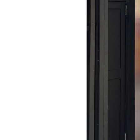
楽
天
モ
バ
イ
ル
自
由
が
丘