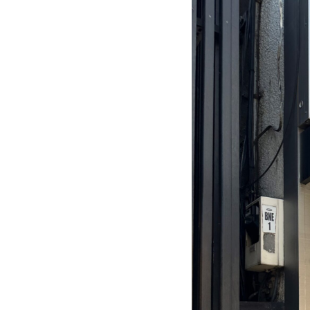
が
丘
駅
か
ら
徒
歩
1
分、