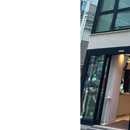
店。
カ
ト
レ
ア
通
り
と
す
ず