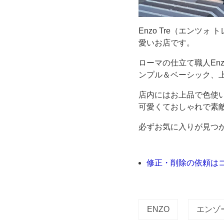
か
Enzo Tre（エン
け
愛いお店です。
ローマの仕立て職人En
通
ンプル＆ベーシック、
り
店内にはお上品で色使
可愛くておしゃれで素
が
必ずお気に入りが見つ
ぶ
つ
修正・削除の依頼は
か
る
ENZO
エンゾ