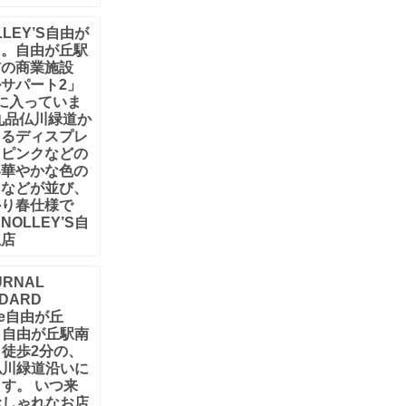
LLEY’S自由が
」。自由が丘駅
前の商業施設
サパート2」
に入っていま
九品仏川緑道か
えるディスプレ
、ピンクなどの
い華やかな色の
ツなどが並び、
かり春仕様で
NOLLEY’S自
丘店
URNAL
NDARD
ume自由が丘
。自由が丘駅南
徒歩2分の、
仏川緑道沿いに
す。 いつ来
おしゃれなお店