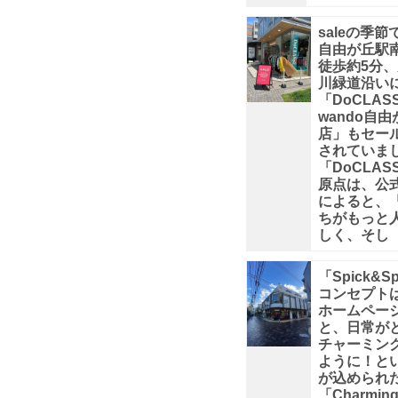
愛
saleの季
い
自由が丘駅
徒歩約5分
川緑道沿い
お
「DoCLAS
wando自由
店
店」もセー
されていまし
「DoCLAS
で
原点は、公
によると、
す。
ちがもっと
しく、そし
ロ
「Spick&S
コンセプト
ー
ホームペー
と、日常が
マ
チャーミン
ように！と
が込められ
の
「Charmin