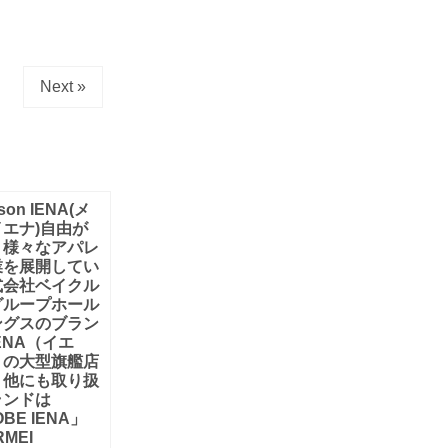
Next »
son IENA(メ
エナ)自由が
。様々なアパレ
業を展開してい
式会社ベイクル
グループホール
ングスのブラン
ENA（イエ
」の大型旗艦店
。他にも取り扱
ランドは
BE IENA」
MEI