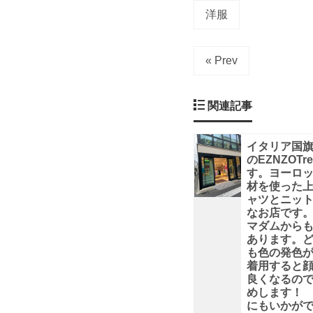
交
洋服
差
« Prev
点
関連記事
の
角
イタリア国
のEZNZOT
す。ヨーロ
に
材を使った
ャツとニッ
あ
なお店です
マダムから
あります。
る
も色の発色
着用すると
良くなるの
可
めします！
にもいかが