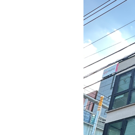
ン
ツ
ォ
ト
レ）
自
由
が
丘