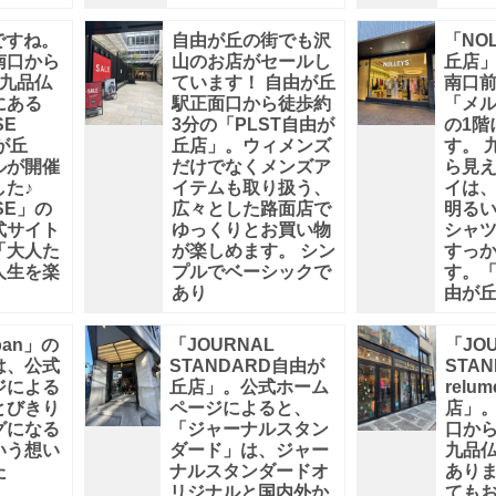
節ですね。
自由が丘の街でも沢
「NO
南口から
山のお店がセールし
丘店
、九品仏
ています！ 自由が丘
南口
にある
駅正面口から徒歩約
「メル
SE
3分の「PLST自由が
の1階
が丘
丘店」。ウィメンズ
す。 
ルが開催
だけでなくメンズア
ら見
た♪
イテムも取り扱う、
イは
SE」の
広々とした路面店で
明る
式サイト
ゆっくりとお買い物
シャ
「大人た
が楽しめます。 シン
すっ
人生を楽
プルでベーシックで
す。「
あり
由が
pan」の
「JOURNAL
「JO
は、公式
STANDARD自由が
STA
ジによる
丘店」。公式ホーム
rel
とびきり
ページによると、
店」
グになる
「ジャーナルスタン
口から
いう想い
ダード」は、ジャー
九品
た
ナルスタンダードオ
ありま
g
リジナルと国内外か
ても