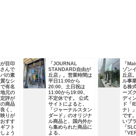
旗が目印
「JOURNAL
「Mai
reさんで
STANDARD自由が
ゾンイ
ッパの素
丘店」。営業時間は
丘店
上質なシ
平日11:00から
ル事
トで有名
20:00、土日祝は
る株
。地元の
11:00から19:00、
ーズ
も定評が
不定休です。 公式
ディ
どの商品
サイトによると、
ド「I
が良く、
「ジャーナルスタン
ナ）
顔映りが
ダード」のオリジナ
です
でおすす
ル商品と、国内外か
いブ
 ギフト
ら集められた商品に
「SLO
でしょう
よる、
「VER