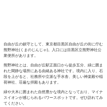
野
神
社
(く
ま
の
自由が丘の鎮守として、東京都目黒区自由が丘の街に佇む
じ
熊野神社(くまのじんじゃ)。入口には目黒区立熊野神社公
ん
衆便所があります。
じ
熊野神社とは、自由が丘駅正面口から徒歩五分、緑に囲ま
ゃ)。
れた閑静な場所にある由緒ある神社です。境内に入り、石
入
段を上がると、社務所や立派な手水舎、美しい神楽殿や稲
荷神社、荘厳な拝殿もあります。
口
に
緑や大木に囲まれた自然豊かな境内となっており、マイナ
は
スイオンが感じられるパワースポットです。ぜひ訪れてみ
てください。
目