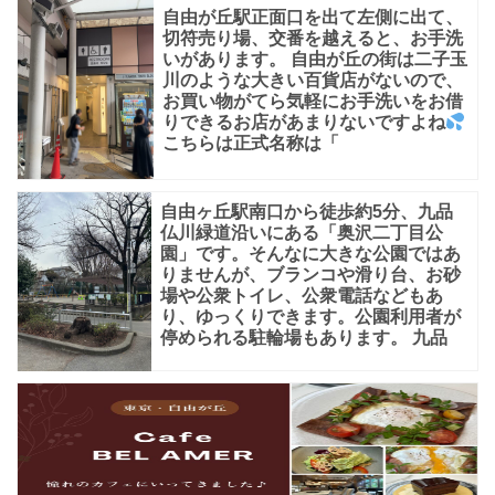
口
自由が丘駅正面口を出て左側に出て、
か
切符売り場、交番を越えると、お手洗
いがあります。 自由が丘の街は二子玉
ら
川のような大きい百貨店がないので、
お買い物がてら気軽にお手洗いをお借
りできるお店があまりないですよね
こちらは正式名称は「
自由ヶ丘駅南口から徒歩約5分、九品
仏川緑道沿いにある「奥沢二丁目公
園」です。そんなに大きな公園ではあ
りませんが、ブランコや滑り台、お砂
場や公衆トイレ、公衆電話などもあ
り、ゆっくりできます。公園利用者が
停められる駐輪場もあります。 九品