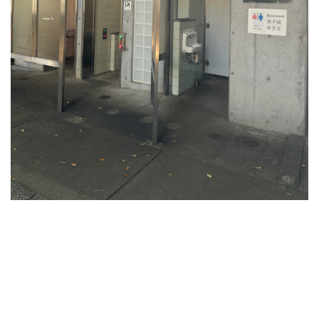
京
都
目
黒
区
自
由
が
丘
の
街
に
佇
む
熊