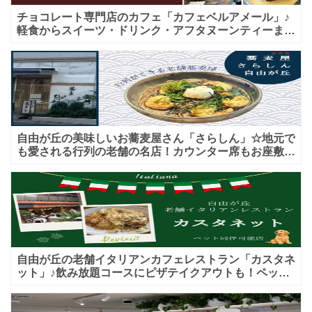
チョコレート専門店のカフェ「カフェベルアメール」♪
軽食からスイーツ・ドリンク・アフタヌーンティーまで
★子連れＯＫ！ギフトにも！
自由が丘の美味しいお蕎麦屋さん「さらしん」☆地元で
も愛される行列の老舗の名店！カウンター席もお座敷も
♪テイクアウトメニューもあり！
自由が丘の老舗イタリアンカフェレストラン「カスタネ
ット」♪飲み放題コースにピザテイクアウトも！ペット
入店可能♪喫煙可能な開放的なテラス席あり♪