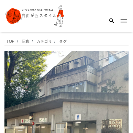
Me
自
TOP
写真
カテゴリ
タグ
由
が
丘
の
鎮
守
と
し
て、
東