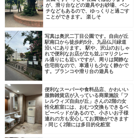
が、滑り台などの遊具やお砂場、ベン
す。
チなどもあるので、ゆっくりと過ごす
熊
ことができます。 楽しそ
野
神
写真は奥沢二丁目公園です。自由が丘
駅南口から徒歩約5分、九品仏川緑道
社
沿いにあります。 駅や、沢山のおしゃ
と
れで便利なお店が立ち並ぶマリクレー
ル通りにも近いですが、周りは閑静な
は、
住宅街なので、車通りも少なく静かで
す。ブランコや滑り台の遊具も
自
由
便利なスーパーや食料品店、かわいい
が
服飾雑貨店が入っている商業施設「フ
丘
レルウィズ自由が丘」さんの2階の女
性化粧室には、おむつ交換もできるベ
駅
ビーベッドがあるので、小さいお子様
正
連れの方も安心してお買物ができます
♪ 同じく2階には多目的化粧室
面