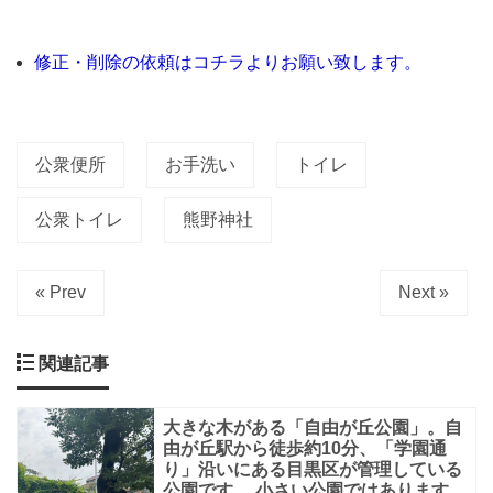
黒
区
修正・削除の依頼はコチラよりお願い致します。
立
熊
野
公衆便所
お手洗い
トイレ
神
公衆トイレ
熊野神社
社
公
衆
« Prev
Next »
便
所
関連記事
が
あ
大きな木がある「自由が丘公園」。自
由が丘駅から徒歩約10分、「学園通
り
り」沿いにある目黒区が管理している
ま
公園です。 小さい公園ではあります