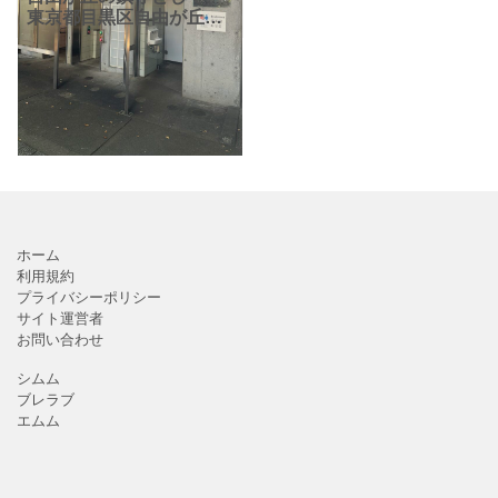
東京都目黒区自由が丘の
街に佇む熊野神社(くまの
じんじゃ)。入口には目黒
区立熊野神社公衆便所が
あります。 熊野神社と
は、自由が丘駅正面口か
ら
ホーム
利用規約
プライバシーポリシー
サイト運営者
お問い合わせ
シムム
ブレラブ
エムム