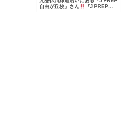
九品仏川緑道沿いにある『J PREP
自由が丘校』さん
『J PREP』
さんとは世界に通じる最高水準の
英語教育を追求している英語塾