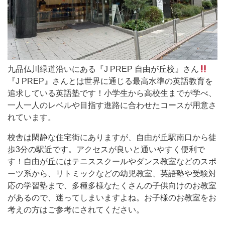
る
『J
PREP
自
由
九品仏川緑道沿いにある『J PREP 自由が丘校』さん
が
『J PREP』さんとは世界に通じる最高水準の英語教育を
追求している英語塾です！小学生から高校生までが学べ、
丘
一人一人のレベルや目指す進路に合わせたコースが用意さ
校』
れています。
さ
校舎は閑静な住宅街にありますが、自由が丘駅南口から徒
ん
歩3分の駅近です。アクセスが良いと通いやすく便利で
す！自由が丘にはテニススクールやダンス教室などのスポ
『J
ーツ系から、リトミックなどの幼児教室、英語塾や受験対
PREP』
応の学習塾まで、多種多様なたくさんの子供向けのお教室
があるので、迷ってしまいますよね。お子様のお教室をお
さ
考えの方はご参考にされてください。
ん