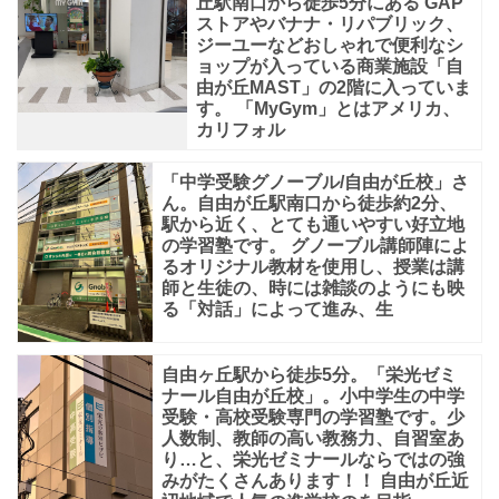
丘駅南口から徒歩5分にある GAP
ストアやバナナ・リパブリック、
ジーユーなどおしゃれで便利なシ
ョップが入っている商業施設「自
由が丘MAST」の2階に入っていま
す。 「MyGym」とはアメリカ、
カリフォル
「中学受験グノーブル/自由が丘校」さ
ん。自由が丘駅南口から徒歩約2分、
駅から近く、とても通いやすい好立地
の学習塾です。 グノーブル講師陣によ
るオリジナル教材を使用し、授業は講
師と生徒の、時には雑談のようにも映
る「対話」によって進み、生
自由ヶ丘駅から徒歩5分。「栄光ゼミ
ナール自由が丘校」。小中学生の中学
受験・高校受験専門の学習塾です。少
人数制、教師の高い教務力、自習室あ
り…と、栄光ゼミナールならではの強
みがたくさんあります！！ 自由が丘近