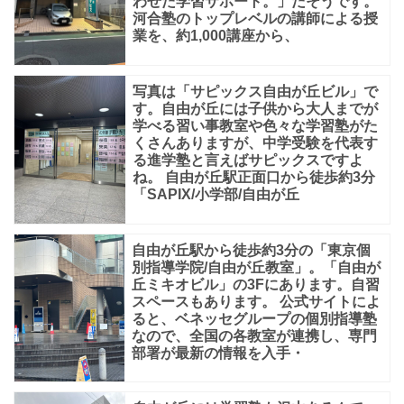
わせた学習サポート。」だそうです。
教
河合塾のトップレベルの講師による授
業を、約1,000講座から、
育
を
追
写真は「サピックス自由が丘ビル」で
す。自由が丘には子供から大人までが
求
学べる習い事教室や色々な学習塾がた
くさんありますが、中学受験を代表す
し
る進学塾と言えばサピックスですよ
て
ね。 自由が丘駅正面口から徒歩約3分
「SAPIX/小学部/自由が丘
い
る
自由が丘駅から徒歩約3分の「東京個
英
別指導学院/自由が丘教室」。「自由が
語
丘ミキオビル」の3Fにあります。自習
スペースもあります。 公式サイトによ
塾
ると、ベネッセグループの個別指導塾
なので、全国の各教室が連携し、専門
部署が最新の情報を入手・