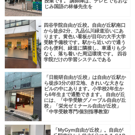
授業です。 講師陣は、テレビでもおな
じみ国語の林修先生を
四谷学院自由が丘校。自由が丘駅南口
から徒歩2分、九品仏川緑道沿いにあ
ります。黄色い看板が目印の大手大学
受験予備校です。駅から近いので通う
のも便利、緑道に隣接し、車通りも少
なく、落ち着いた周辺環境です。 四谷
学院だけの学習システムである
「日能研自由が丘校」は自由が丘駅か
ら徒歩3分の好立地、きれいな大きな
ビルの中にあります。小学校2年生か
ら6年生まで通塾できます。 自由が丘
には、「中学受験グノーブル自由が丘
校」「栄光ゼミナール自由が丘校」
「中学受験専門/個別指導教室/
「MyGym自由が丘校」。自由が