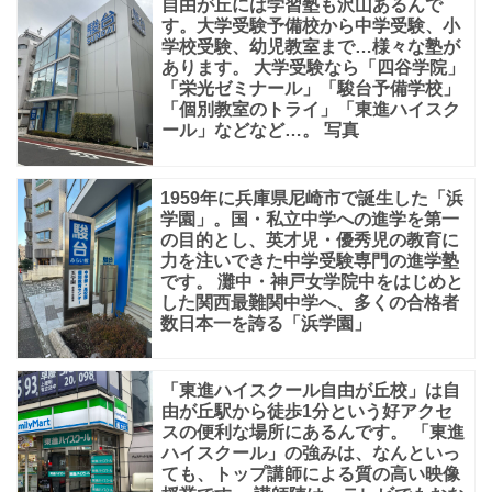
自由が丘には学習塾も沢山あるんで
す。大学受験予備校から中学受験、小
学校受験、幼児教室まで…様々な塾が
あります。 大学受験なら「四谷学院」
「栄光ゼミナール」「駿台予備学校」
「個別教室のトライ」「東進ハイスク
ール」などなど…。 写真
1959年に兵庫県尼崎市で誕生した「浜
学園」。国・私立中学への進学を第一
の目的とし、英才児・優秀児の教育に
力を注いできた中学受験専門の進学塾
です。 灘中・神戸女学院中をはじめと
した関西最難関中学へ、多くの合格者
数日本一を誇る「浜学園」
「東進ハイスクール自由が丘校」は自
由が丘駅から徒歩1分という好アクセ
スの便利な場所にあるんです。 「東進
ハイスクール」の強みは、なんといっ
ても、トップ講師による質の高い映像