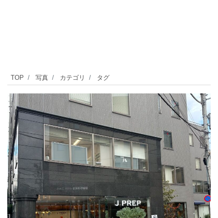
九
TOP
写真
カテゴリ
タグ
品
仏
川
緑
道
沿
い
に
あ