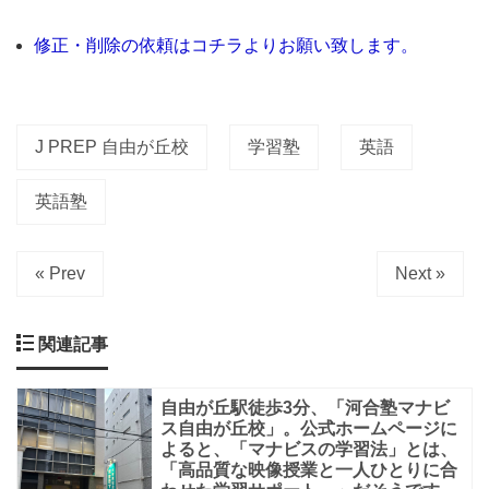
と
は
修正・削除の依頼はコチラよりお願い致します。
世
界
に
J PREP 自由が丘校
学習塾
英語
通
英語塾
じ
る
最
« Prev
Next »
高
水
関連記事
準
の
自由が丘駅徒歩3分、「河合塾マナビ
ス自由が丘校」。公式ホームページに
英
よると、「マナビスの学習法」とは、
語
「高品質な映像授業と一人ひとりに合