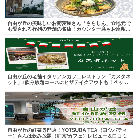
自由が丘の美味しいお蕎麦屋さん「さらしん」☆地元で
も愛される行列の老舗の名店！カウンター席もお座敷も
♪テイクアウトメニューもあり！
自由が丘の老舗イタリアンカフェレストラン「カスタネ
ット」♪飲み放題コースにピザテイクアウトも！ペット
入店可能♪喫煙可能な開放的なテラス席あり♪
自由が丘の紅茶専門店！YOTSUBA TEA（ヨツバティ
ー）さんは飲み放題（紅茶/カフェ）レビュー＆口コミ