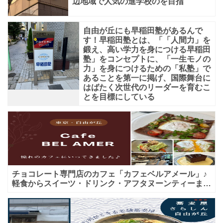
辺地域で人気の進学校のを目指
自由が丘にも早稲田塾があるんで
す！早稲田塾とは、「「人間力」を
鍛え、高い学力を身につける早稲田
塾」をコンセプトに、「一生モノの
力」を身につけるための「私塾」で
あることを第一に掲げ、国際舞台に
はばたく次世代のリーダーを育むこ
とを目標にしている
チョコレート専門店のカフェ「カフェベルアメール」♪
軽食からスイーツ・ドリンク・アフタヌーンティーまで
★子連れＯＫ！ギフトにも！