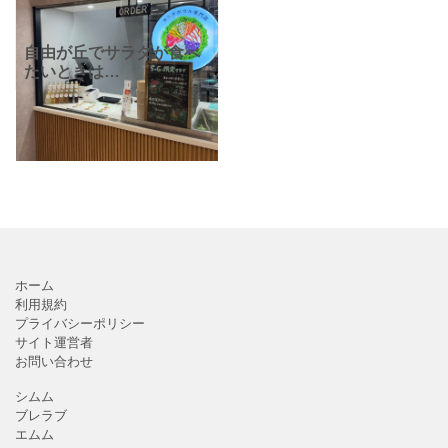
自由が丘でサラダが食べ
たいときは
「WithGreen(ウィズグリ
ーン)自由が丘店」へ！
「一杯で、満足できるサ
ラダボウル。」というコ
ンセプト通り、主食サラ
ダと言え
ホーム
利用規約
プライバシーポリシー
サイト運営者
お問い合わせ
シムム
ブレラブ
エムム