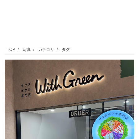
自
TOP
写真
カテゴリ
タグ
由
が
丘
で
サ
ラ
ダ
が
食