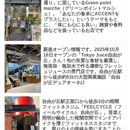
通り」に面しているGreen point
marche（グリーンポイントマルシ
ェ）。「あなたの食卓にACCENTを
プラスしたい」というテーマをもと
に、「体にも心にも良い」雑貨や食料
品などを扱っているお店です
新規オープン情報です。2025年10月
16日オープンの「Tokyo Juice自由が
丘」さん！旬の良質な食材を厳選し、
無添加・無加水で作る濃密なフレッシ
ュジュースの専門店です。自由が丘駅
から徒歩約5分の大型商業施設「自由
が丘デュアオーネ(J
自由が丘駅正面口から徒歩3分の暗闇
フィットネスジム「FEELCYCLE（フ
ィールサイクル） 自由が丘」。音楽と
照明が融合した暗闇空間でインドアバ
イクを漕ぐフィットネススタジオで
す。周りの人の視線を気にすることな