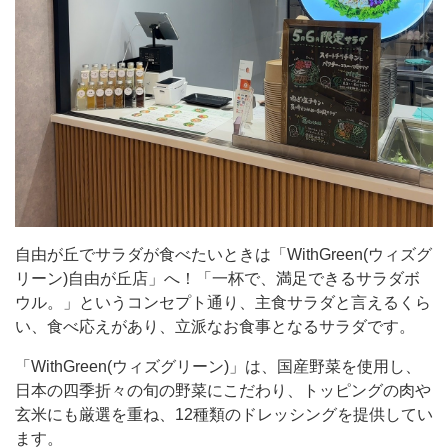
べ
た
い
と
き
は
「WithGreen(ウ
ィ
ズ
自由が丘でサラダが食べたいときは「WithGreen(ウィズグ
グ
リーン)自由が丘店」へ！「一杯で、満足できるサラダボ
ウル。」というコンセプト通り、主食サラダと言えるくら
リ
い、食べ応えがあり、立派なお食事となるサラダです。
ー
ン)
「WithGreen(ウィズグリーン)」は、国産野菜を使用し、
日本の四季折々の旬の野菜にこだわり、トッピングの肉や
自
玄米にも厳選を重ね、12種類のドレッシングを提供してい
由
ます。