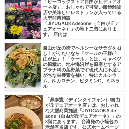
「ピーコックストア自由が丘デュアオ
サ
ーネ店」。おしゃれで可愛い服飾雑貨
ラ
店や美味しいレストランが入っている
大型商業施設
ダ
「JIYUGAOKAdeaone（自由が丘デ
ュアオーネ）」の地下二階にありま
と
す。 店内は
言
え
自由が丘の街でヘルシーなサラダを召
し上がりたいなら「ケールの王様/自
由が丘」！「ケール」とは、キャベツ
の原種の、地中海沿岸を原産とするア
ブラナ科の葉野菜です現代人に不足し
がちな栄養素を補い、特にカルシウ
ム、β-カロテン、ビタミンC、ミネラ
ル
「鼎泰豐（ディンタイフォン）/自由
が丘デュアオーネ店」は、おしゃれ
な大型商業施設「JIYUGAOKA de
aone（自由が丘デュアオーネ）」の
3階にあります。 台湾発の小籠包の
老舗有名店です。公式ホームページ