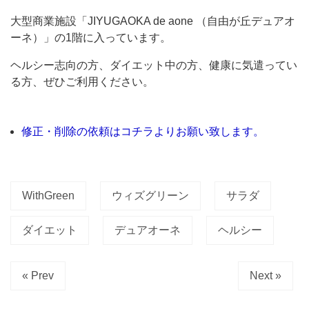
が
大型商業施設「JIYUGAOKA de aone （自由が丘デュアオ
丘
ーネ）」の1階に入っています。
店」
ヘルシー志向の方、ダイエット中の方、健康に気遣ってい
へ！
る方、ぜひご利用ください。
「一
杯
で、
修正・削除の依頼はコチラよりお願い致します。
満
足
で
WithGreen
ウィズグリーン
サラダ
き
ダイエット
デュアオーネ
ヘルシー
る
サ
ラ
« Prev
Next »
ダ