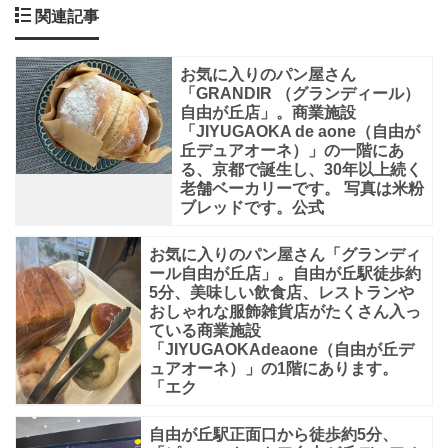
ボ
関連記事
ウ
ル。」
お気に入りのパン屋さん
「GRANDIR （グランディール）
と
自由が丘店」。商業施設
い
「JIYUGAOKA de aone（自由が
丘デュアオーネ）」の一階にあ
う
る、京都で誕生し、30年以上続く
老舗ベーカリーです。 写真は米粉
コ
ブレッドです。公式
ン
セ
お気に入りのパン屋さん「グランディ
ール自由が丘店」。自由が丘駅徒歩約
プ
5分、美味しい飲食店、レストランや
ト
おしゃれな服飾雑貨店がたくさん入っ
ている商業施設
通
「JIYUGAOKAdeaone（自由が丘デ
ュアオーネ）」の1階にあります。
り、
「エク
主
食
自由が丘駅正面口から徒歩約5分、