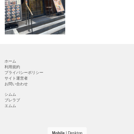
自由が丘店」いまいさん
です。店内はウッドとブ
ラックのおしゃれでシッ
クなテイスト。パーテー
ション仕切りが細かくさ
れて
ホーム
利用規約
プライバシーポリシー
サイト運営者
お問い合わせ
シムム
ブレラブ
エムム
Mobile
|
Desktop