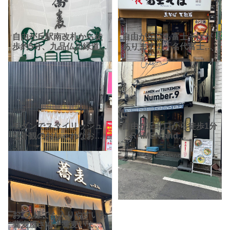
自由が丘駅南改札から徒
自由が丘にも富士そばが
歩約5分、九品仏川緑道の
あります！「名代富士そ
近くにある蕎麦屋「さら
ば自由が丘店」。 美味し
しん」。奥沢駅からも徒
さの秘密は、毎日各店に
歩圏内です。 昭和初期に
直送される生そばを、茹
この自由が丘の街で商売
でたてにて提供し、つゆ
を始め、約90年の歴史が
には防腐剤を使わず、
「自慢
モダンでスタイリッシュ
自由が丘北口から徒歩1分
な外観のおしゃれなお店
「RAMEN and
★なんとラーメン屋さん
TSUKEMEN Number.9」
なんです。2021年にオー
さん。公式「X」による
プンした「麺うらた」さ
と、国産丸鶏と鴨、国産
ん。店主さんこだわりの
豚をMIXした特製豚鶏清
塩そばがメインのお店で
湯スープ、
す
お1人様でも入りやすいお
蕎麦屋さん「蕎麦いまゐ