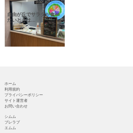
自由が丘でサラダが食べ
たいときは
「WithGreen(ウィズグリ
ーン)自由が丘店」へ！
「一杯で、満足できるサ
ラダボウル。」というコ
ンセプト通り、主食サラ
ダと言え
ホーム
利用規約
プライバシーポリシー
サイト運営者
お問い合わせ
シムム
ブレラブ
エムム