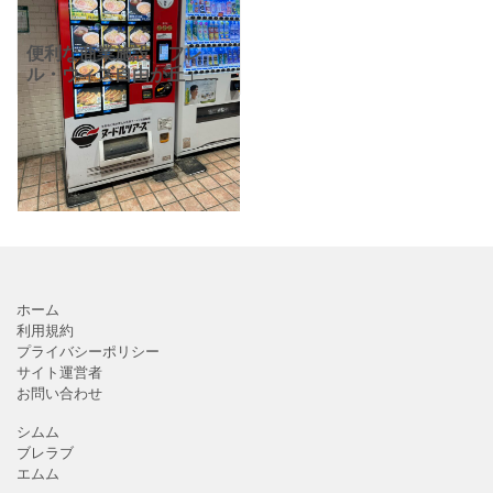
便利な商業施設「フレ
ル・ウィズ自由が丘」の
スーパーマーケット「東
急ストア」の入り口前
に、面白い自動販売機を
見つけました！冷凍ラー
メンの自販機「ヌードル
ツアーズ」
ホーム
利用規約
プライバシーポリシー
サイト運営者
お問い合わせ
シムム
ブレラブ
エムム