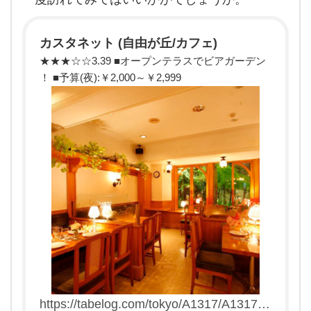
サイ
ド通
りに
あ
カスタネット (自由が丘/カフェ)
る、
★★★☆☆3.39 ■オープンテラスでビアガーデン
カス
タネ
！ ■予算(夜):￥2,000～￥2,999
ット
さん
で
す。
私が
小
https://tabelog.com/tokyo/A1317/A131703