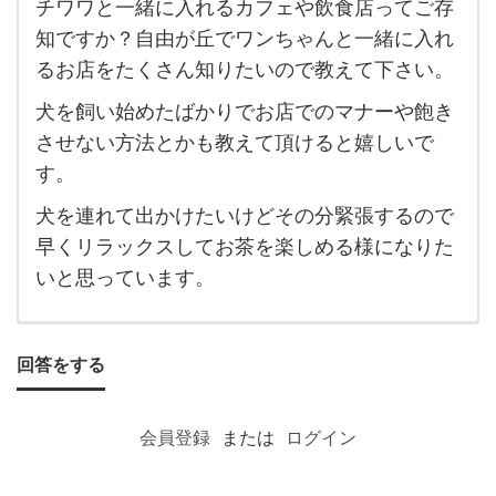
チワワと一緒に入れるカフェや飲食店ってご存
チ
知ですか？自由が丘でワンちゃんと一緒に入れ
ワ
るお店をたくさん知りたいので教えて下さい。
ワ
犬を飼い始めたばかりでお店でのマナーや飽き
と一
させない方法とかも教えて頂けると嬉しいで
緒に
す。
入れ
犬を連れて出かけたいけどその分緊張するので
る
早くリラックスしてお茶を楽しめる様になりた
カ
いと思っています。
フ
ェ
や飲
回答をする
食店
っ
会員登録
または
ログイン
て
ご存