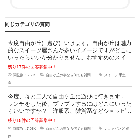
/13003273/
同じカテゴリの質問
今度自由が丘に遊びにいきます。自由が丘は魅力
的なスイーツ屋さんが多いイメージですがどこに
いったらいいか分かりません。おすすめのスイー
ツ屋さんと手土産を買うならどこがいいか教えて
残り17件の回答募集中！
下さ
閲覧数：6.69K
自由が丘の事なら何でも質問！
スイーツ
手土
産
今度、母と二人で自由ケ丘に遊びに行きます♪
ランチをした後、プラプラするにはどこにいった
らいいですか？ 洋服系、雑貨系などショッピン
グできる場所はありますか？ 土地勘がないので
残り15件の回答募集中！
お店
閲覧数：7.82K
自由が丘の事なら何でも質問！
ショッピング
買
物