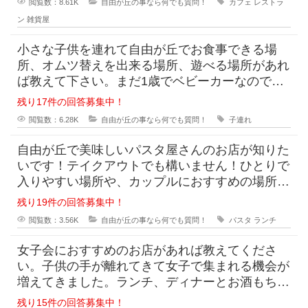
閲覧数：8.61K
自由が丘の事なら何でも質問！
カフェ
レストラ
ン
雑貨屋
小さな子供を連れて自由が丘でお食事できる場
所、オムツ替えを出来る場所、遊べる場所があれ
ば教えて下さい。まだ1歳でベビーカーなのでベ
ビーカーで入りやすいお店だと嬉しいです。カフ
残り17件の回答募集中！
ェでも
閲覧数：6.28K
自由が丘の事なら何でも質問！
子連れ
自由が丘で美味しいパスタ屋さんのお店が知りた
いです！テイクアウトでも構いません！ひとりで
入りやすい場所や、カップルにおすすめの場所、
おすすめメニューなどなんでも構いませんのでお
残り19件の回答募集中！
願い
閲覧数：3.56K
自由が丘の事なら何でも質問！
パスタ
ランチ
女子会におすすめのお店があれば教えてくださ
い。子供の手が離れてきて女子で集まれる機会が
増えてきました。ランチ、ディナーとお酒もちょ
っと飲めると嬉しいです。 何より嬉しいのは、
残り15件の回答募集中！