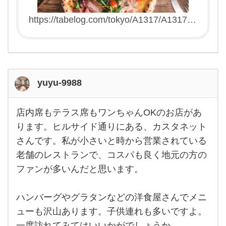
https://tabelog.com/tokyo/A1317/A131703
/13019556/
yuyu-9988
店内席もテラス席もワンちゃんOKのお店があ
店内
席も
ります。ヒルサイド通りにある、カスタネット
テラ
さんです。私が小さいと時から営業されている
ス席
もワ
老舗のレストランで、コスパも良く地元の方の
ンち
ゃん
ファンが多いんだと思います。
OK
のお
店が
ハンバーグやグラタンなどの洋食屋さんでメニ
あり
ま
ューも沢山あります。子供連れも多いですよ。
す。
ヒル
一度訪れてみてはいいかがでしょうか。