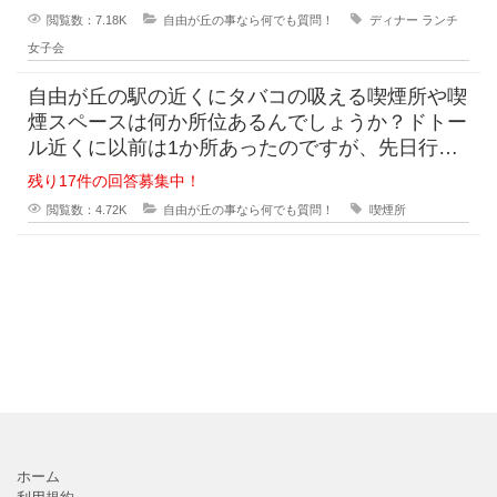
閲覧数：7.18K
自由が丘の事なら何でも質問！
ディナー
ランチ
女子会
自由が丘の駅の近くにタバコの吸える喫煙所や喫
煙スペースは何か所位あるんでしょうか？ドトー
ル近くに以前は1か所あったのですが、先日行っ
た時にはいつの間にか撤去されたようで見当たり
残り17件の回答募集中！
ませ
閲覧数：4.72K
自由が丘の事なら何でも質問！
喫煙所
ホーム