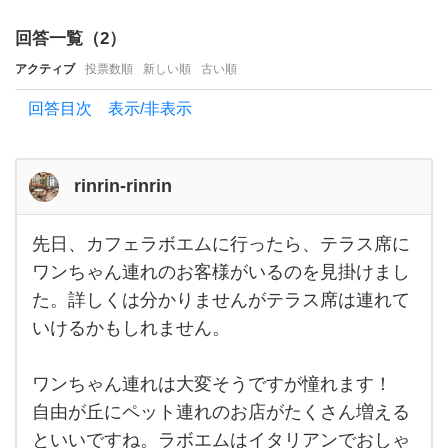
お店
回答一覧（
2
）
を
アクティブ
投票数順
新しい順
古い順
た
回答目次 表示/非表示
く
さ
ん
rinrin-rinrin
先日、カフェラボエムに行ったら、テラス席に
先
日、
ワンちゃん連れのお客様がいるのを見掛けまし
カフ
た。詳しくは分かりませんがテラス席は連れて
ェラ
ボエ
いけるかもしれません。
ムに
行っ
た
ら、
ワンちゃん連れは大変そうですが憧れます！
テラ
自由が丘にペット連れのお店がたくさん増える
ス席
にワ
といいですね。ラボエムはイタリアンでおしゃ
ンち