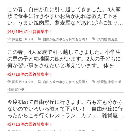
この春、自由が丘に引っ越してきました。4人家
族で食事に行きやすいお店があれば教えて下さ
い。うまい焼肉屋、蕎麦屋などあれば特に知りた
いです。 近所にまだ知り合いがいないのでサイ
残り16件の回答募集中！
閲覧数：6.80K
自由が丘の事なら何でも質問！
焼肉屋
蕎麦屋
この春、4人家族で引っ越してきました。小学生
の男の子と幼稚園の娘がいます。2人の子どもに
何か習い事をさせたいと考えています。 体を動
かすのは好きな様です。スポーツ系か娘はアー
残り19件の回答募集中！
閲覧数：4.68K
自由が丘の事なら何でも質問！
学習塾
小学生
幼
稚園
習い事
今度初めて自由が丘に行きます。右も左も分から
ないのでいろいろ教えて下さい！ 自由が丘に行
ったからこそ行くレストラン、カフェ、雑貨屋さ
んなどがあれば教えて下さい。 女子2人で行
残り13件の回答募集中！