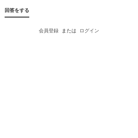
る
回答をする
の
は悲
会員登録
または
ログイン
し
い
で
す
が、
ど
う
し
て
も閉
店し