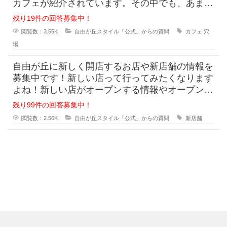
カフェが紹介されています。その中でも、あまり
知られていない穴場を知りたいと思っている方は
残り19件の回答募集中！
多
閲覧数：3.55K
自由が丘スタイル「公式」からの質問
カフェ
穴
場
自由が丘に新しく開店するお店や新店舗の情報を
募集中です！新しい店って行ってみたくなります
よね！新しい店がオープンする情報やオープンし
た情報を幅広く募集中です。自由が丘のお店なら
残り99件の回答募集中！
カフ
閲覧数：2.56K
自由が丘スタイル「公式」からの質問
新店舗