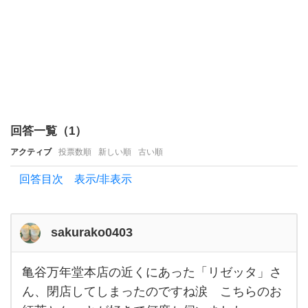
て
し
ま
う
お店
回答一覧（
1
）
アクティブ
投票数順
新しい順
古い順
回答目次 表示/非表示
sakurako0403
亀谷万年堂本店の近くにあった「リゼッタ」さ
亀谷
万年
ん、閉店してしまったのですね涙 こちらのお
堂本