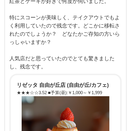
紅茶とケーキが好きで何度か伺いました。
店の
近く
にあ
った
特にスコーンが美味しく、テイクアウトでもよ
「リ
ゼッ
く利用していたので残念です。どこかに移転さ
タ」
れたのでしょうか？ どなたかご存知の方いら
さ
ん、
っしゃいますか？
閉店
して
しま
った
人気店だと思っていたのでとても驚きました
ので
し、残念です。
すね
涙
こち
らの
リゼッタ 自由が丘店 (自由が丘/カフェ)
お紅
茶と
★★★☆☆3.52 ■予算(昼):￥1,000～￥1,999
ケー
キが
好