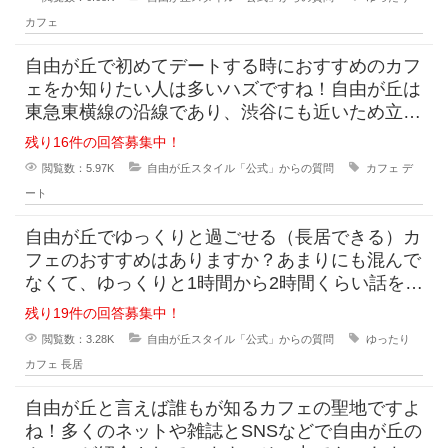
カフェ
自由が丘で初めてデートする時におすすめのカフ
ェをか知りたい人は多いハズですね！自由が丘は
東急東横線の沿線であり、渋谷にも近いため立地
的には最高です。おしゃれな印象があるためデー
残り16件の回答募集中！
ト先
閲覧数：5.97K
自由が丘スタイル「公式」からの質問
カフェ
デ
ート
自由が丘でゆっくりと過ごせる（長居できる）カ
フェのおすすめはありますか？あまりにも混んで
なくて、ゆっくりと1時間から2時間くらい話をし
たり、少しPCをしたりと出来るようなカフェだ
残り19件の回答募集中！
と
閲覧数：3.28K
自由が丘スタイル「公式」からの質問
ゆったり
カフェ
長居
自由が丘と言えば誰もが知るカフェの聖地ですよ
ね！多くのネットや雑誌とSNSなどで自由が丘の