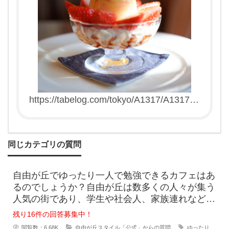
https://tabelog.com/tokyo/A1317/A131703
/13157578/
同じカテゴリの質問
自由が丘でゆったり一人で勉強できるカフェはあ
るのでしょうか？自由が丘は数多くの人々が集う
人気の街であり、学生や社会人、家族連れなどが
毎日のようにやってきます。ゆったり一人で過ご
残り16件の回答募集中！
せる
閲覧数：6.68K
自由が丘スタイル「公式」からの質問
ゆったり