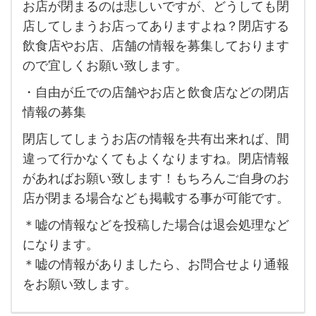
お店が閉まるのは悲しいですが、どうしても閉
が丘
店してしまうお店ってありますよね？閉店する
の
飲食店やお店、店舗の情報を募集しております
お店
ので宜しくお願い致します。
の閉
・自由が丘での店舗やお店と飲食店などの閉店
店情
情報の募集
報を
閉店してしまうお店の情報を共有出来れば、間
募集
違って行かなくてもよくなりますね。閉店情報
し
があればお願い致します！もちろんご自身のお
て
店が閉まる場合なども掲載する事が可能です。
い
＊嘘の情報などを投稿した場合は退会処理など
ま
になります。
す。
＊嘘の情報がありましたら、お問合せより通報
お店
をお願い致します。
が閉
ま