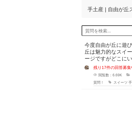
手土産 | 自由が
今度自由が丘に遊
丘は魅力的なスイ
ージですがどこに
ません。おすすめ
残り17件の回答募集
土産を買うならど
閲覧数：6.69K
質問！
スイーツ
手