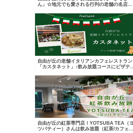
ん」☆地元でも愛される行列の老舗の名店！
カウンター席もお座敷も♪テイクアウトメニ
ーもあり！
自由が丘の老舗イタリアンカフェレストラン
「カスタネット」♪飲み放題コースにピザテ
クアウトも！ペット入店可能♪喫煙可能な開
的なテラス席あり♪
自由が丘の紅茶専門店！YOTSUBA TEA（
ツバティー）さんは飲み放題（紅茶/カフェ