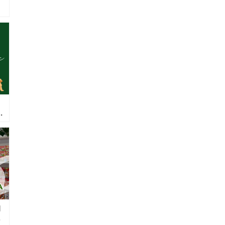
ュ
イ
放
ヨ
）