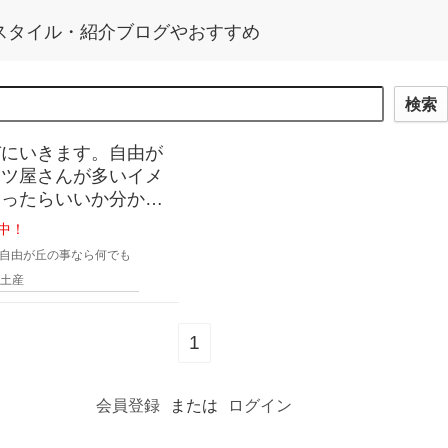
丘スタイル・紹介ブログやおすすめ
検索
びにいきます。自由が
ーツ屋さんが多いイメ
いったらいいか分かり
のスイーツ屋さんと手
中！
こがいいか教えて下さ
自由が丘の事なら何でも
土産
1
会員登録
または
ログイン