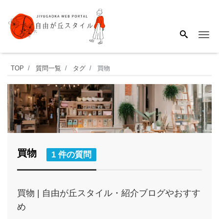
Me
TOP
質問一覧
タグ
買物
買物
1 件の質問
買物 | 自由が丘スタイル・紹介ブログやおすす
め