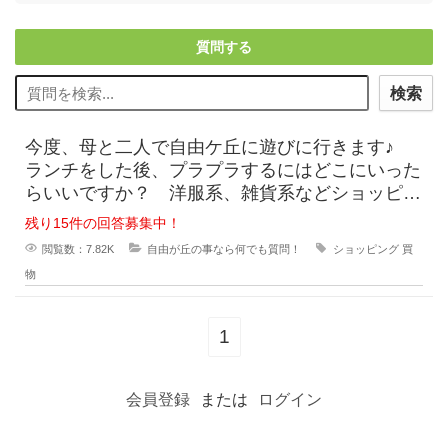
質問する
検索
今度、母と二人で自由ケ丘に遊びに行きます♪
ランチをした後、プラプラするにはどこにいった
らいいですか？ 洋服系、雑貨系などショッピン
グできる場所はありますか？ 土地勘がないので
残り15件の回答募集中！
お店
閲覧数：7.82K
自由が丘の事なら何でも質問！
ショッピング
買
物
1
会員登録
または
ログイン