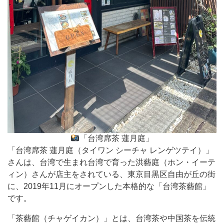
「台湾席茶 蓮月庭」
「台湾席茶 蓮月庭（タイワン シーチャ レンゲツテイ）」
さんは、台湾で生まれ台湾で育った洪藝庭（ホン・イーテ
ィン）さんが店主をされている、東京目黒区自由が丘の街
に、2019年11月にオープンした本格的な「台湾茶藝館」
です。
「茶藝館（チャゲイカン）」とは、台湾茶や中国茶を伝統