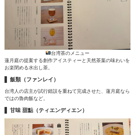
台湾茶のメニュー
蓮月庭の提案する創作アイスティーと天然茶葉の味わいを
お楽閉める水出し茶。
飯類（ファンレイ）
台湾人の店主が試行錯誤を重ねて完成させた、蓮月庭なら
ではの魯肉飯など。
甘味 甜點（ティエンディエン）