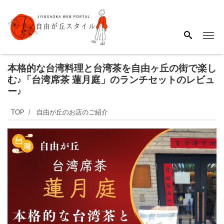
Me
本格的な台湾料理と台湾茶を自由ヶ丘の街で楽し
む♪「台湾席茶 蓮月庭」のランチセットのレビュ
ー♪
TOP
自由が丘のお店のご紹介