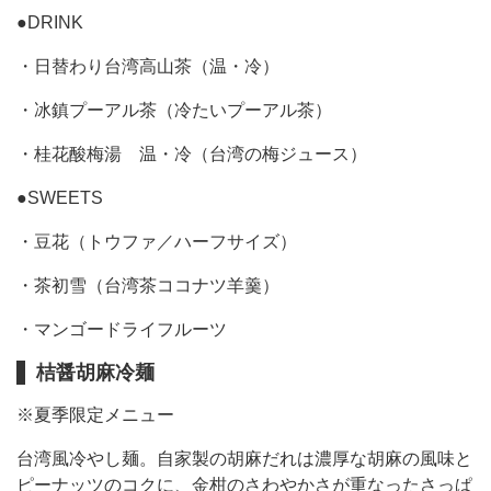
●DRINK
・日替わり台湾高山茶（温・冷）
・冰鎮プーアル茶（冷たいプーアル茶）
・桂花酸梅湯 温・冷（台湾の梅ジュース）
●SWEETS
・豆花（トウファ／ハーフサイズ）
・茶初雪（台湾茶ココナツ羊羹）
・マンゴードライフルーツ
桔醤胡麻冷麺
※夏季限定メニュー
台湾風冷やし麺。自家製の胡麻だれは濃厚な胡麻の風味と
ピーナッツのコクに、金柑のさわやかさが重なったさっぱ