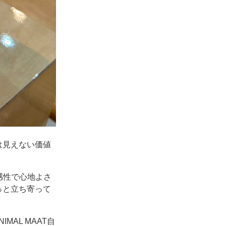
は見えない価値
の感性で心地よさ
っと立ち寄って
MAL MAAT自