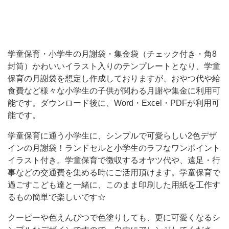
と
な
り、
学童保育・小学生の月謝袋・集金袋（チェック付き・角8
学
封筒）かわいいイラスト入りのテンプレートとなり、学童
童
保育の月謝袋を想定し作成しておりますが、おやつ代や給
保
食費など様々な小学生の子供が関わる月謝や集金に利用可
育
能です。ダウンロード後に、Word・Excel・PDFが利用可
能です。
の
月
学童保育に通う小学生に、シンプルで可愛らしい2色デザ
インの月謝袋！ランドセルと小学生のラフなワンポイント
謝
イラスト付き。学童保育で徴収するオヤツ代や、遠足・行
袋
事などの交通費を集める時にご活用頂けます。学童保育で
を
過ごすこども達と一緒に、このまま印刷した用紙を工作す
想
るもの簡単で楽しいです☆
定
クーピーや色えんぴつで色塗りしても、更に可愛くなるシ
し