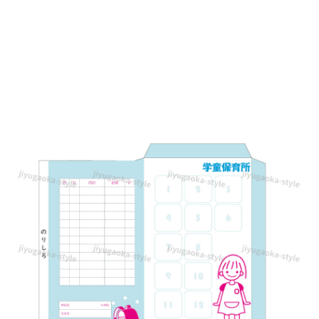
集
金
袋
（チ
ェ
ッ
ク
付
き・
角
8
封
筒）
か
わ