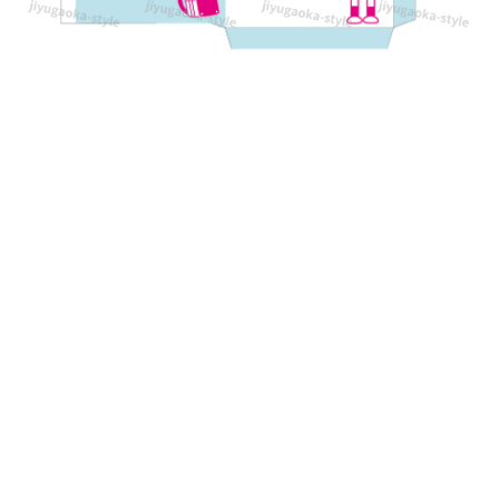
い
い
イ
ラ
ス
ト
入
り
の
テ
ン
プ
レ
ー
ト