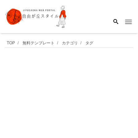
Me
学
TOP
無料テンプレート
カテゴリ
タグ
童
保
育・
小
学
生
の
月
謝
袋・