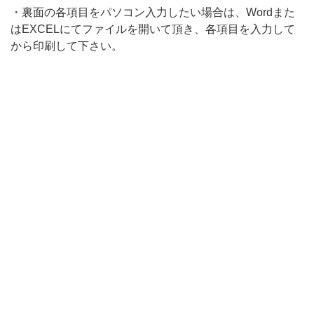
給
・裏面の各項目をパソコン入力したい場合は、Wordまた
食
はEXCELにてファイルを開いて頂き、各項目を入力して
費
から印刷して下さい。