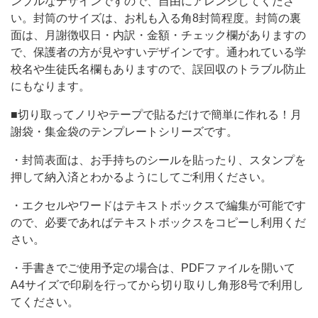
ンプルなデザインですので、自由にアレンジしてくださ
作
い。封筒のサイズは、お札も入る角8封筒程度。封筒の裏
面は、月謝徴収日・内訳・金額・チェック欄がありますの
成
で、保護者の方が見やすいデザインです。通われている学
し
校名や生徒氏名欄もありますので、誤回収のトラブル防止
て
にもなります。
お
■切り取ってノリやテープで貼るだけで簡単に作れる！月
り
謝袋・集金袋のテンプレートシリーズです。
ま
・封筒表面は、お手持ちのシールを貼ったり、スタンプを
す
押して納入済とわかるようにしてご利用ください。
が、
・エクセルやワードはテキストボックスで編集が可能です
お
ので、必要であればテキストボックスをコピーし利用くだ
や
さい。
つ
・手書きでご使用予定の場合は、PDFファイルを開いて
代
A4サイズで印刷を行ってから切り取りし角形8号で利用し
や
てください。