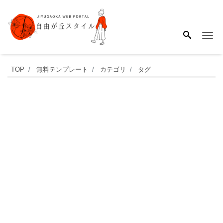
Me
注
TOP
無料テンプレート
カテゴリ
タグ
意
喚
起！
花
火
や
焚
火
な
ど