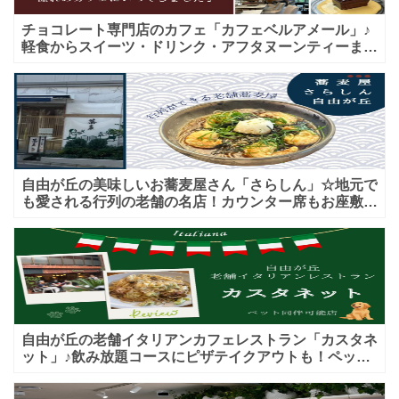
チョコレート専門店のカフェ「カフェベルアメール」♪
軽食からスイーツ・ドリンク・アフタヌーンティーまで
★子連れＯＫ！ギフトにも！
自由が丘の美味しいお蕎麦屋さん「さらしん」☆地元で
も愛される行列の老舗の名店！カウンター席もお座敷も
♪テイクアウトメニューもあり！
自由が丘の老舗イタリアンカフェレストラン「カスタネ
ット」♪飲み放題コースにピザテイクアウトも！ペット
入店可能♪喫煙可能な開放的なテラス席あり♪