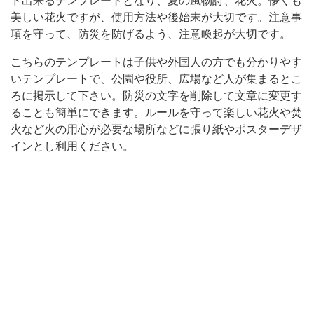
ド出来るテンプレートとなり、夏の風物詩、花火。儚くも
プ
美しい花火ですが、使用方法や後始末が大切です。注意事
項を守って、防災を防げるよう、注意喚起が大切です。
レ
ー
こちらのテンプレートは子供や外国人の方でも分かりやす
ト
いテンプレートで、公園や役所、広場など人が集まるとこ
ろに掲示して下さい。防災の文字を削除して文章に変更す
と
ることも簡単にできます。ルールを守って楽しい花火や焚
な
火など火の用心が必要な場所などに張り紙やポスターデザ
り、
インとし利用ください。
夏
の
風
物
詩、
花
火。