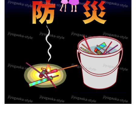
＆
ポ
ス
タ
ー
の
イ
ラ
ス
ト
デ
ザ
イ
ン
と