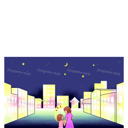
の
注
意
喚
起
に
使
え
る
防
災
の
張
り
紙