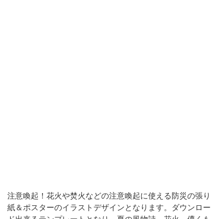
な
り
ま
す。
ダ
ウ
ン
ロ
ー
ド
出
来
る
注意喚起！花火や焚火などの注意喚起に使える防災の張り
テ
紙＆ポスターのイラストデザインとなります。ダウンロー
ン