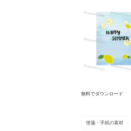
り
で、
爽
や
か
な
印
無料でダウンロード
象
の
便箋・手紙の素材