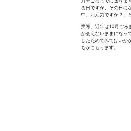
月末ごろまでに送りま
る日ですが、その日に
レ
中、お元気ですか？」
モ
実際、近年は10月ご
か会えないままになっ
ン
したためてみてはいか
ちがこもります。
の
イ
ラ
ス
ト
入