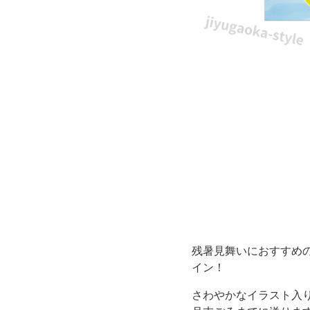
ン
プ
レ
ー
ト
◎
か
わ
残暑見舞いにおすすめ
い
イン！
さわやかなイラスト入
い