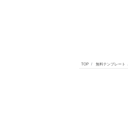
残
TOP
無料テンプレート
暑
見
舞
い