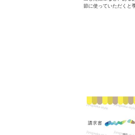
ラ
節に使っていただくと
ス
ト
入
り
で
ダ
ウ
ン
ロ