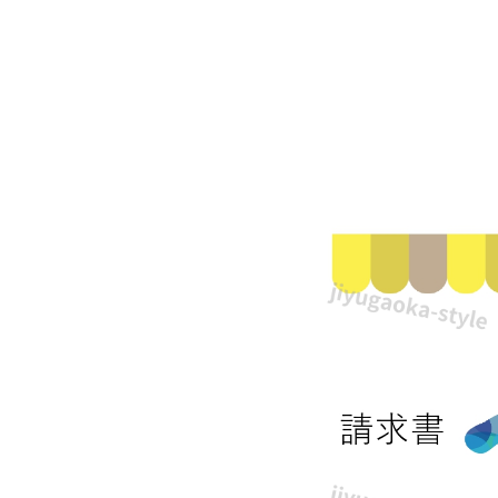
教
室・
ア
ー
テ
ィ
ス
ト
の