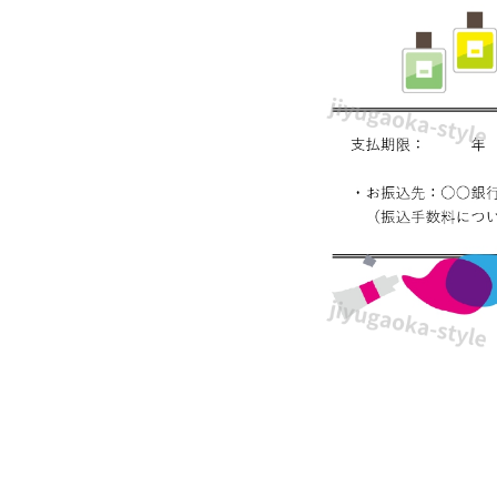
求
書
の
テ
ン
プ
レ
ー
ト・