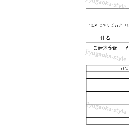
個
人
事
業
主
の
方
必
見！
請