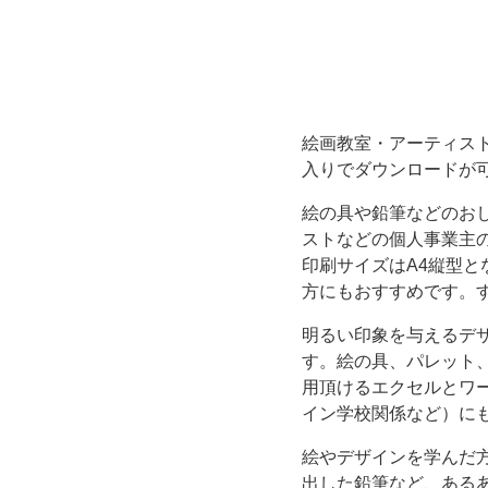
A4
縦
型
絵画教室・アーティス
入りでダウンロードが
お
絵の具や鉛筆などのお
し
ストなどの個人事業主の
印刷サイズはA4縦型
ゃ
方にもおすすめです。
れ
明るい印象を与えるデ
す。絵の具、パレット
な
用頂けるエクセルとワ
イン学校関係など）に
イ
絵やデザインを学んだ
出した鉛筆など、ある