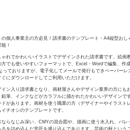
トの個人事業主の方必見！請求書のテンプレート・A4縦型おし
可能！
しゃれでかわいいイラストでデザインされた請求書です。絵画
方でも使いやすいフォーマットで、Excel・Wordで編集、作
となっておりますが、電子化してメールで発行もできペーパーレ
すぐにダウンロードしてご利用いただけます。
ザイン入り請求書となり、画材屋さんやデザイン業界の方にも
、鉛筆、インクなどがカラフルに描かれたかわいいデザインで
ードがあります。画材を使う職業の方（デザイナーやイラスト
もイチオシのテンプレートです。
方ならなじみ深い、CMYの混合図や、描画に使う水入れ、パレ
あるを詰め込んだ意匠を盛り込んであります。芸術の秋という