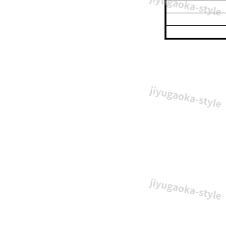
ラ
が
描
か
れ
た、
シ
ン
プ
ル