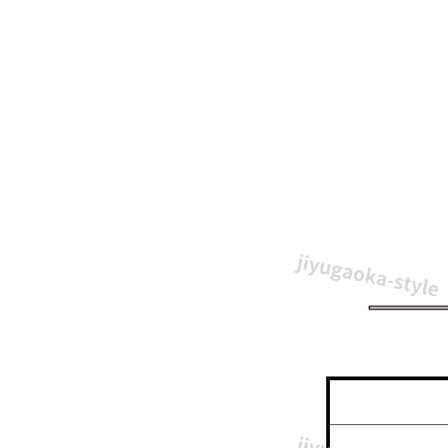
プ
で
か
わ
い
い
ガ
ー
ベ