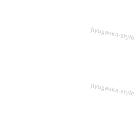
な
構
成
で
使
い
や
す
い