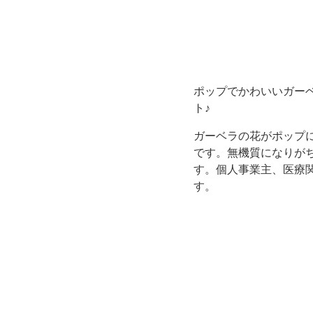
書
類・
FAX
ポップでかわいいガー
ト♪
送
ガーベラの花がポップ
付
です。無機質になりが
す。個人事業主、医療
状
す。
の
テ
ン