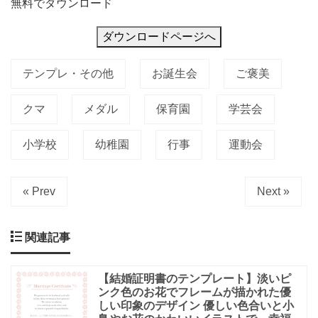
で
無料でダウンロード
で
ダウンロードページへ
き
テンプレ・その他
お誕生会
ご褒美
クマ
メダル
保育園
学芸会
小学校
幼稚園
行事
運動会
« Prev
Next »
関連記事
【結婚証明書のテンプレート】淡いピ
ンク色のお花でフレームが描かれた優
しい印象のデザイン 優しい色合いと小