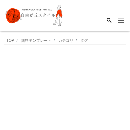
Me
幼
TOP
無料テンプレート
カテゴリ
タグ
稚
園･
保
育
園･
小
学
校
で
使