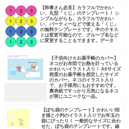
【幹事さん必見】カラフルでかわい
い、丸型「くじ」のテンプレート！ シ
ンプルながらも、カラフルでかわい
い、パーティーなどで使える「くじ」
の無料テンプレートです。中のテキス
トは変更可能なので、グループ名など
に変更することもできます。データ
【子供向け☆お薬手帳のカバー】
ネコがお布団でお熱を計っている
かわいいイラスト入り！ A6サイズ
程度のお薬手帳を想定したサイズ
のカバー。ネコのイラスト入り
で、お子様用にもおすすめです。
裏表紙ですっかり元気になるネコ
が実にユニークな一品。
【ぽち袋のテンプレート】かわいい招
き猫と小判のイラスト入りでお年玉の
袋にぴったり！ 一般的なサイズに合わ
せた、ぽち袋のテンプレートです。線