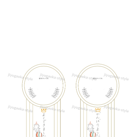
え
る、
手
づ
く
り
メ
ダ
ル
の
テ
ン
プ
レ
ー