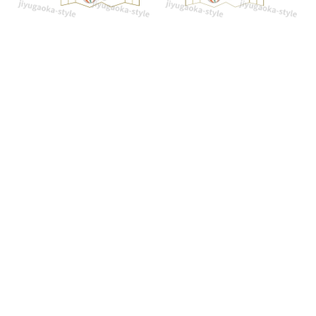
ト！
ク
マ
の
イ
ラ
ス
ト
入
り
で
か
わ
い
い