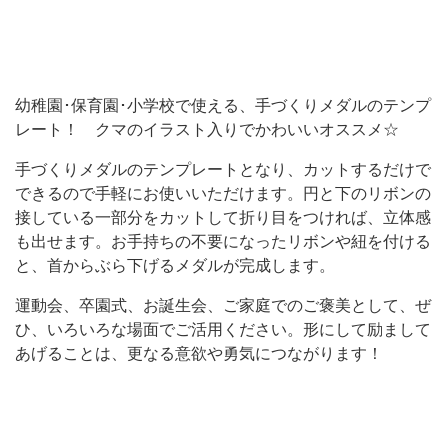
オ
ス
ス
幼稚園･保育園･小学校で使える、手づくりメダルのテンプ
メ
レート！ クマのイラスト入りでかわいいオススメ☆
☆
手づくりメダルのテンプレートとなり、カットするだけで
手
できるので手軽にお使いいただけます。円と下のリボンの
づ
接している一部分をカットして折り目をつければ、立体感
く
も出せます。お手持ちの不要になったリボンや紐を付ける
り
と、首からぶら下げるメダルが完成します。
メ
運動会、卒園式、お誕生会、ご家庭でのご褒美として、ぜ
ダ
ひ、いろいろな場面でご活用ください。形にして励まして
ル
あげることは、更なる意欲や勇気につながります！
の
テ
ン