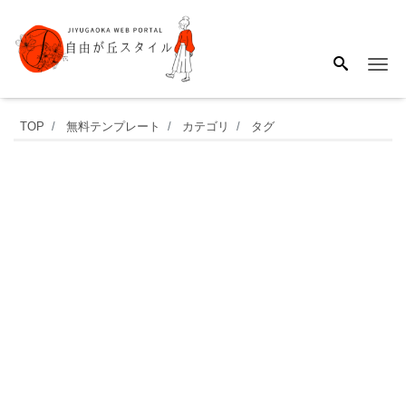
Me
Excel・
TOP
無料テンプレート
カテゴリ
タグ
Word
で
作
成
＆
PDF
で
手
書
き