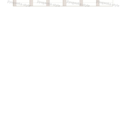
ウ
ン
ロ
ー
ド
を
行
っ
た
後
に
利
用
出
来