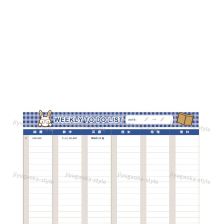
対
応
の
1
週
間
の
ToDo
リ
ス
ト
と
し
て
ダ