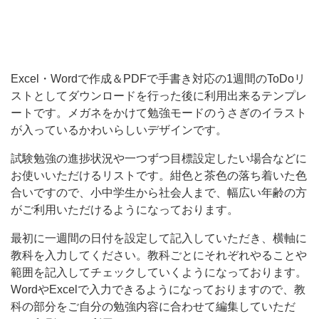
る
テ
ン
Excel・Wordで作成＆PDFで手書き対応の1週間のToDoリ
プ
ストとしてダウンロードを行った後に利用出来るテンプレ
レ
ートです。メガネをかけて勉強モードのうさぎのイラスト
ー
が入っているかわいらしいデザインです。
ト
試験勉強の進捗状況や一つずつ目標設定したい場合などに
で
お使いいただけるリストです。紺色と茶色の落ち着いた色
す。
合いですので、小中学生から社会人まで、幅広い年齢の方
メ
がご利用いただけるようになっております。
ガ
最初に一週間の日付を設定して記入していただき、横軸に
ネ
教科を入力してください。教科ごとにそれぞれやることや
を
範囲を記入してチェックしていくようになっております。
WordやExcelで入力できるようになっておりますので、教
か
科の部分をご自分の勉強内容に合わせて編集していただ
け