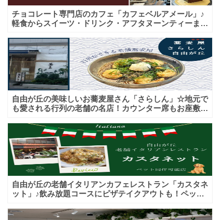
チョコレート専門店のカフェ「カフェベルアメール」♪
軽食からスイーツ・ドリンク・アフタヌーンティーまで
★子連れＯＫ！ギフトにも！
自由が丘の美味しいお蕎麦屋さん「さらしん」☆地元で
も愛される行列の老舗の名店！カウンター席もお座敷も
♪テイクアウトメニューもあり！
自由が丘の老舗イタリアンカフェレストラン「カスタネ
ット」♪飲み放題コースにピザテイクアウトも！ペット
入店可能♪喫煙可能な開放的なテラス席あり♪