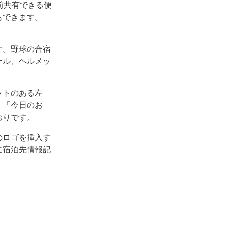
前共有できる便
もできます。
す。野球の合宿
ール、ヘルメッ
ットのある左
。「今日のお
おりです。
のロゴを挿入す
に宿泊先情報記