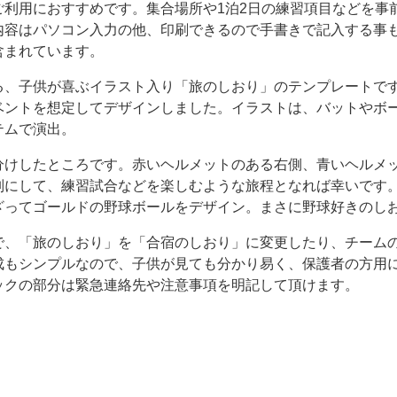
ご利用におすすめです。集合場所や1泊2日の練習項目などを事
内容はパソコン入力の他、印刷できるので手書きで記入する事
も含まれています。
る、子供が喜ぶイラスト入り「旅のしおり」のテンプレートで
ベントを想定してデザインしました。イラストは、バットやボ
テムで演出。
分けしたところです。赤いヘルメットのある右側、青いヘルメ
別にして、練習試合などを楽しむような旅程となれば幸いです
ざってゴールドの野球ボールをデザイン。まさに野球好きのし
で、「旅のしおり」を「合宿のしおり」に変更したり、チーム
成もシンプルなので、子供が見ても分かり易く、保護者の方用
ックの部分は緊急連絡先や注意事項を明記して頂けます。