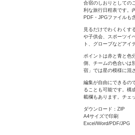
合宿のしおりとしての
レ
利な旅行日程表です。
PDF・JPGファイル
ー
見るだけでわくわくす
や子供会、スポーツイ
ト・
ト、グローブなどアイ
Excel
ポイントは赤と青と色
側、チームの色合いは
や
宿」では星の模様に混
Word
編集が自由にできるの
ることも可能です。構
で
載欄もあります。チェ
ダウンロード：ZIP
集
A4サイズで印刷
Excel/Word/PDF/JPG
合