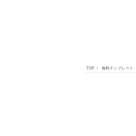
野
TOP
無料テンプレート
球
の
イ
ラ