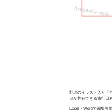
し
お
り」
に
使
え
る
テ
野球のイラスト入り「合
ン
目が共有できる旅行日
プ
Excel・Wordで