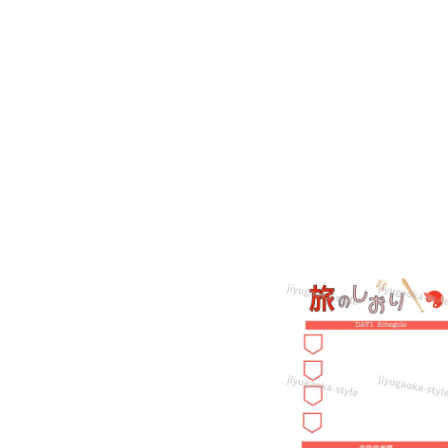
場
所
や
練
習
項
目
が
共