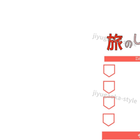
ス
ト
入
り
「合
宿
の
旅
の