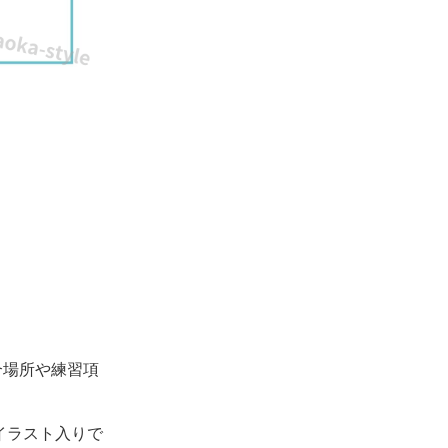
合場所や練習項
。
のイラスト入りで