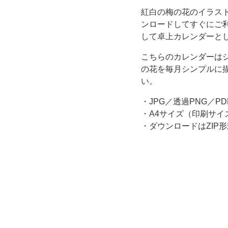
紅白の梅の花のイラスト
カ
ンロードしてすぐにご
して卓上カレンダーと
レ
こちらのカレンダーはシ
ン
の花を毎月シンプルに
い。
ダ
・JPG／透過PNG／PD
ー。
・A4サイズ（印刷サイ
・ダウンロードはZIP形
無
料
テ
ン