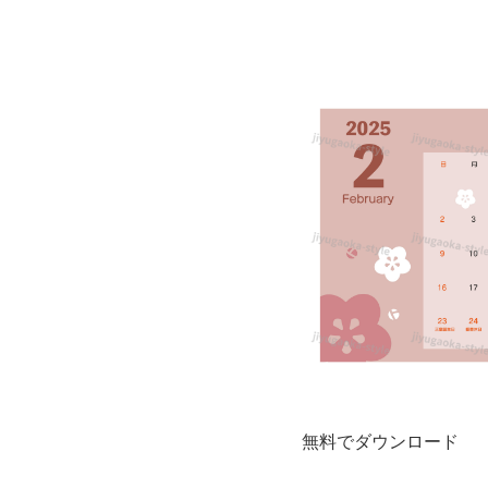
プ
レ
ー
ト
と
な
り
ダ
ウ
無料でダウンロード