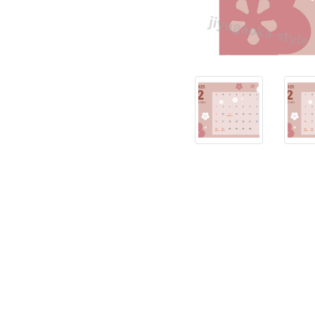
わ
い
い
2025
年
2
月
の
月
間