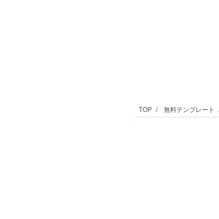
紅
TOP
無料テンプレート
白
の
梅
の