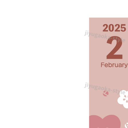
花
の
イ
ラ
ス
ト
入
り、
か