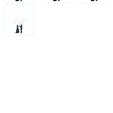
る
結
婚
証
明
書
♪
風
船
を
持
っ
て
い
る