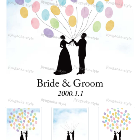
く
ツ
リ
ー
の
テ
ン
プ
レ
ー
ト・
自
作
で
き