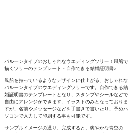
よ
う
な
デ
ザ
イ
ン
バルーンタイプのおしゃれなウエディングツリー！風船で
描くツリーのテンプレート・自作できる結婚証明書♪
に
仕
風船を持っているようなデザインに仕上がる、おしゃれな
上
バルーンタイプのウエディングツリーです。自作できる結
婚証明書のテンプレートとなり、スタンプやシールなどで
が
自由にアレンジができます。イラストのみとなっておりま
る、
すが、名前やメッセージなどを手書きで書いたり、予めパ
お
ソコンで入力して印刷する事も可能です。
し
サンプルイメージの通り、完成すると、爽やかな青空の