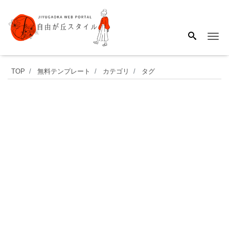
Me
バ
TOP
無料テンプレート
カテゴリ
タグ
ル
ー
ン
タ
イ
プ
の
お
し
ゃ