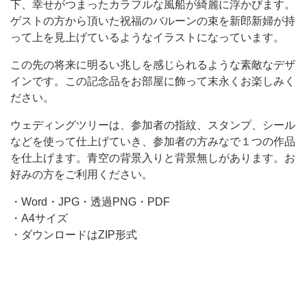
ゃ
下、幸せがつまったカラフルな風船が綺麗に浮かびます。
れ
ゲストの方から頂いた祝福のバルーンの束を新郎新婦が持
な
って上を見上げているようなイラストになっています。
バ
この先の将来に明るい兆しを感じられるような素敵なデザ
ル
インです。この記念品をお部屋に飾って末永くお楽しみく
ださい。
ー
ウェディングツリーは、参加者の指紋、スタンプ、シール
などを使って仕上げていき、参加者の方みなで１つの作品
を仕上げます。青空の背景入りと背景無しがあります。お
好みの方をご利用ください。
・Word・JPG・透過PNG・PDF
・A4サイズ
・ダウンロードはZIP形式