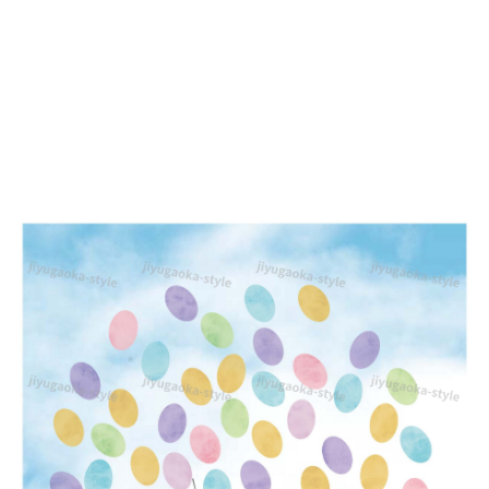
れ
な
ウ
エ
デ
ィ
ン
グ
ツ
リ
ー！
風
船
で
描