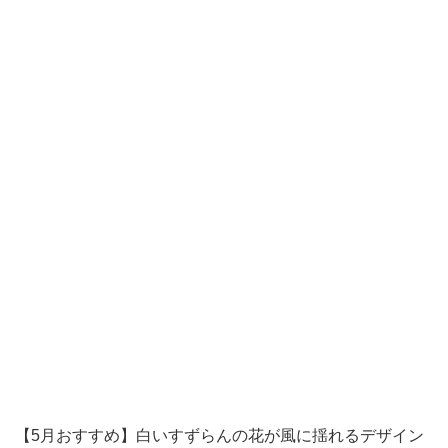
花
時
期
を
迎
え
る
「す
ず
ら
ん」
の
イ
ラ
【5月おすすめ】白いすずらんの花が風に揺れるデザイン
ス