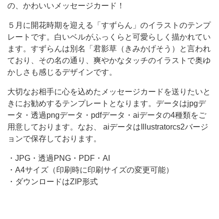
の、かわいいメッセージカード！
ト
５月に開花時期を迎える「すずらん」のイラストのテンプ
の
レートです。白いベルがふっくらと可愛らしく描かれてい
テ
ます。すずらんは別名「君影草（きみかげそう）と言われ
ン
ており、その名の通り、爽やかなタッチのイラストで奥ゆ
プ
かしさも感じるデザインです。
レ
大切なお相手に心を込めたメッセージカードを送りたいと
ー
きにお勧めするテンプレートとなります。データはjpgデ
ト
ータ・透過pngデータ・pdfデータ・aiデータの4種類をご
用意しております。なお、 aiデータはIllustratorcs2バージ
で
ョンで保存しております。
す。
白
・JPG・透過PNG・PDF・AI
・A4サイズ（印刷時に印刷サイズの変更可能）
い
・ダウンロードはZIP形式
ベ
ル