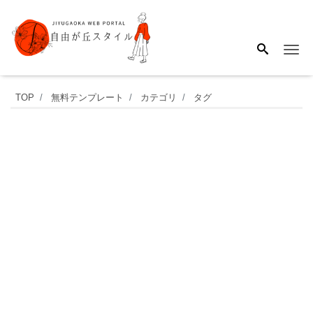
Me
【5
TOP
無料テンプレート
カテゴリ
タグ
月
お
す
す
め】
白
い
す
ず
ら