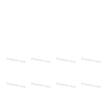
ん
の
花
が
風
に
揺
れ
る
デ
ザ
イ
ン
の、
か