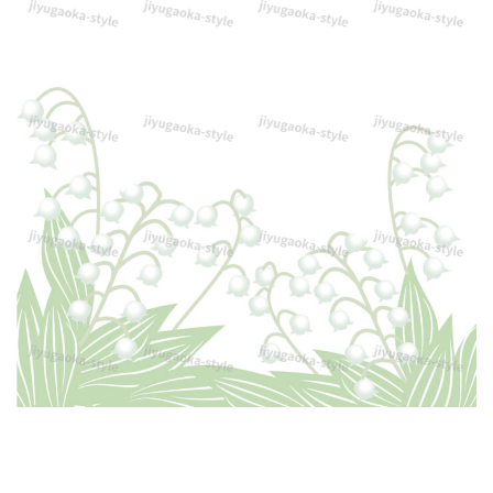
わ
い
い
メ
ッ
セ
ー
ジ
カ
ー
ド！
５
月
に
開