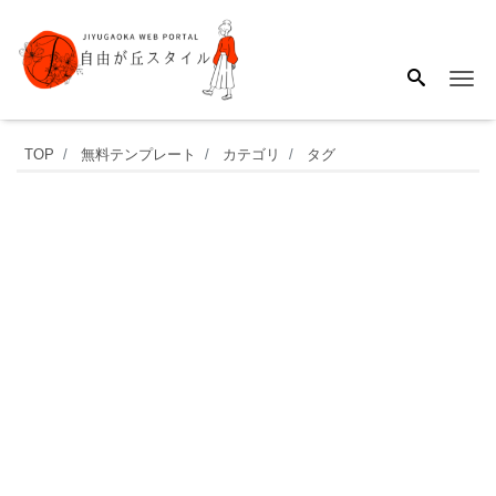
Me
か
TOP
無料テンプレート
カテゴリ
タグ
わ
い
い！
ド
ク
ダ
ミ
フ
レ
ー