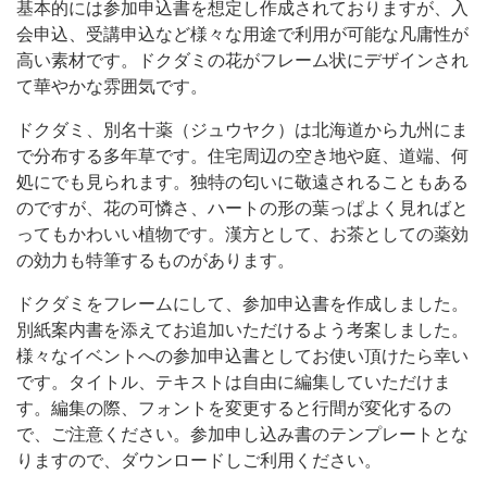
基本的には参加申込書を想定し作成されておりますが、入
成
会申込、受講申込など様々な用途で利用が可能な凡庸性が
さ
高い素材です。ドクダミの花がフレーム状にデザインされ
て華やかな雰囲気です。
れ
て
ドクダミ、別名十薬（ジュウヤク）は北海道から九州にま
お
で分布する多年草です。住宅周辺の空き地や庭、道端、何
処にでも見られます。独特の匂いに敬遠されることもある
り
のですが、花の可憐さ、ハートの形の葉っぱよく見ればと
ま
ってもかわいい植物です。漢方として、お茶としての薬効
す
の効力も特筆するものがあります。
が、
ドクダミをフレームにして、参加申込書を作成しました。
入
別紙案内書を添えてお追加いただけるよう考案しました。
会
様々なイベントへの参加申込書としてお使い頂けたら幸い
です。タイトル、テキストは自由に編集していただけま
す。編集の際、フォントを変更すると行間が変化するの
で、ご注意ください。参加申し込み書のテンプレートとな
りますので、ダウンロードしご利用ください。