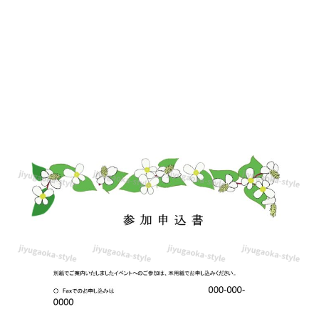
ム
の
参
加
申
込
書
「Word・
Excel」
を
ダ
ウ
ン
ロ
ー