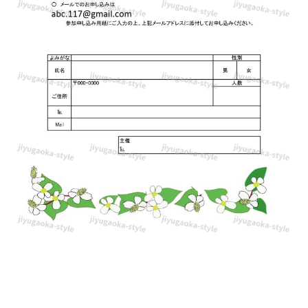
ド
出
来
る
テ
ン
プ
レ
ー
ト
と
な
り
ま
す。