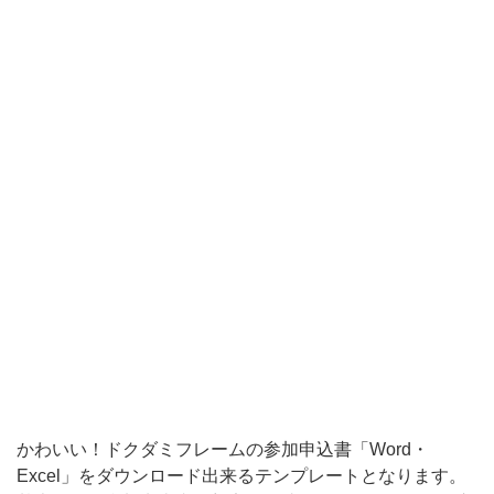
基
本
的
に
は
参
加
申
込
書
を
想
定
かわいい！ドクダミフレームの参加申込書「Word・
し
Excel」をダウンロード出来るテンプレートとなります。
作