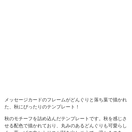
ー
ト
で
す。
秋
を
感
じ
さ
せ
る
メッセージカードのフレームがどんぐりと落ち葉で描かれ
配
た、秋にぴったりのテンプレート！
色
秋のモチーフを詰め込んだテンプレートです。秋を感じさ
で
せる配色で描かれており、丸みのあるどんぐりも可愛らし