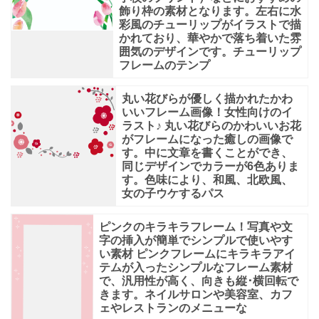
飾り枠の素材となります。左右に水
彩風のチューリップがイラストで描
かれており、華やかで落ち着いた雰
囲気のデザインです。チューリップ
フレームのテンプ
丸い花びらが優しく描かれたかわ
いいフレーム画像！女性向けのイ
ラスト♪ 丸い花びらのかわいいお花
がフレームになった癒しの画像で
す。中に文章を書くことができ、
同じデザインでカラーが6色ありま
す。色味により、和風、北欧風、
女の子ウケするパス
ピンクのキラキラフレーム！写真や文
字の挿入が簡単でシンプルで使いやす
い素材 ピンクフレームにキラキラアイ
テムが入ったシンプルなフレーム素材
で、汎用性が高く、向きも縦･横回転で
きます。ネイルサロンや美容室、カフ
ェやレストランのメニューな