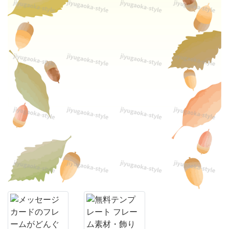
た、
秋
に
ぴ
っ
た
り
の
テ
ン
プ
レ
ー
ト！
秋