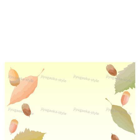
ー
ム
が
ど
ん
ぐ
り
と
落
ち
葉
で
描
か
れ