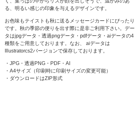
描
く、葉っぱの中からリスが顔を出しそうで、温かみのあ
か
る、明るい感じの印象を与えるデザインです。
れ
お色味もテイストも秋に送るメッセージカードにぴったり
て
です。秋の季節の便りを出す際に是非ご利用下さい。デー
タはjpgデータ・透過pngデータ・pdfデータ・aiデータの4
お
種類をご用意しております。なお、 aiデータは
り
Illustratorcs2バージョンで保存しております。
・JPG・透過PNG・PDF・AI
・A4サイズ（印刷時に印刷サイズの変更可能）
・ダウンロードはZIP形式