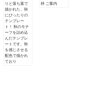
の
モ
チ
ー
フ
を
詰
め
込
ん
だ
テ
ン
プ
レ