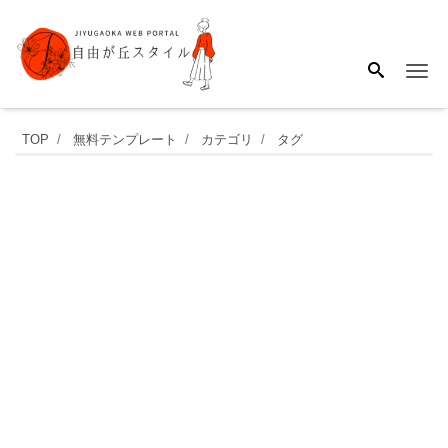
Me
メ
TOP
無料テンプレート
カテゴリ
タグ
ッ
セ
ー
ジ
カ
ー
ド
の
フ
レ