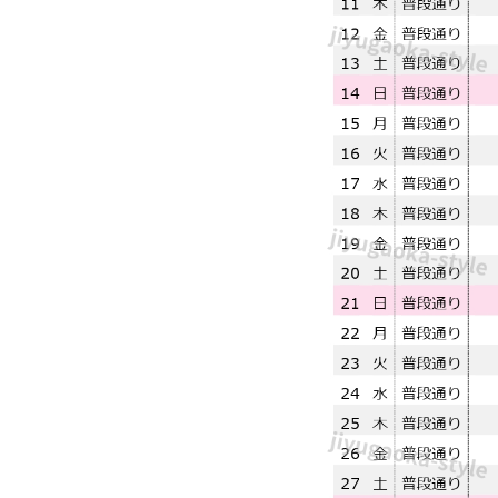
健
康
チ
ェ
ッ
ク
リ
ス
ト
◎