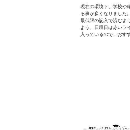
い
現在の環境下、学校や
る事が多くなりました
い
最低限の記入で済むよ
よう、日曜日は赤いラ
テ
入っているので、おす
ン
プ
レ
ー
ト！
現