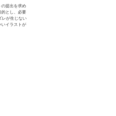
トの提出を求め
目的とし、必要
ズレが生じない
いいイラストが