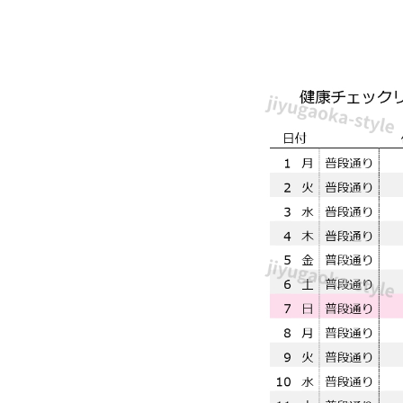
少
な
い、
チ
ェ
ッ
ク
型
の