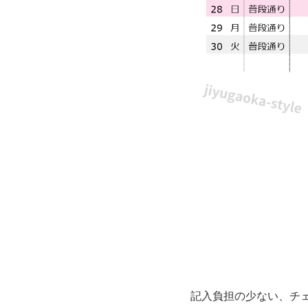
イ
ラ
ス
ト
入
り
で
か
わ
記入負担の少ない、チ