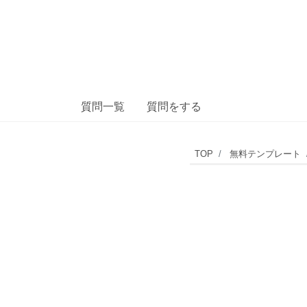
質問一覧
質問をする
記
TOP
無料テンプレート
入
負
担
の