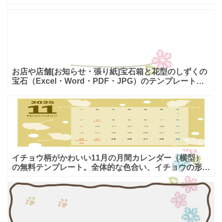
季休業のお知らせに使える張り紙の素材となり落ち着い
た雰囲気の
お店や店舗[お知らせ・張り紙]宝石箱と花型のしずくの
宝石（Excel・Word・PDF・JPG）のテンプレートと
なります。ピンク色と青色のしずく型の宝石で、花を
イチョウ柄がかわいい11月の月間カレンダー（横型）
の無料テンプレート。全体的な色合い、イチョウの形、
フォントと全てに温かみの要素を加え北欧風に仕上げま
した。定休