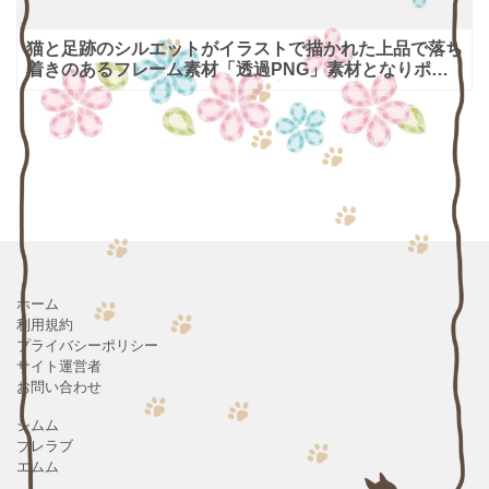
猫と足跡のシルエットがイラストで描かれた上品で落ち
着きのあるフレーム素材「透過PNG」素材となりポス
ターやお手紙、発表会などのご案内にも適しています。
足跡はうっ
ホーム
利用規約
プライバシーポリシー
サイト運営者
お問い合わせ
シムム
ブレラブ
エムム