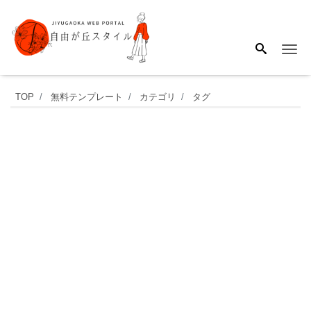
Me
猫
TOP
無料テンプレート
カテゴリ
タグ
と
足
跡
の
シ
ル
エ
ッ
ト
が