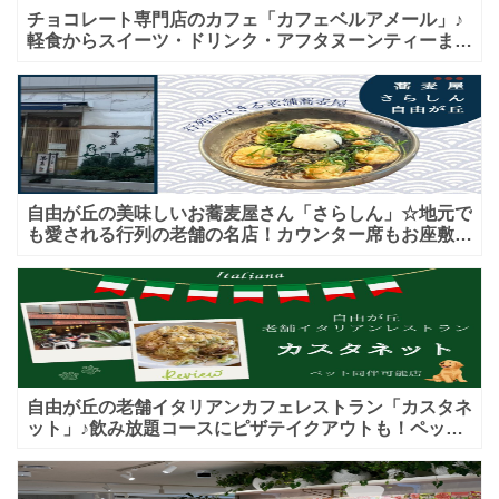
チョコレート専門店のカフェ「カフェベルアメール」♪
軽食からスイーツ・ドリンク・アフタヌーンティーまで
★子連れＯＫ！ギフトにも！
自由が丘の美味しいお蕎麦屋さん「さらしん」☆地元で
も愛される行列の老舗の名店！カウンター席もお座敷も
♪テイクアウトメニューもあり！
自由が丘の老舗イタリアンカフェレストラン「カスタネ
ット」♪飲み放題コースにピザテイクアウトも！ペット
入店可能♪喫煙可能な開放的なテラス席あり♪