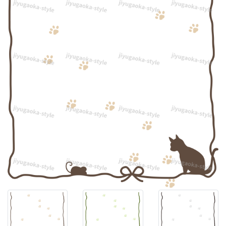
き
の
あ
る
フ
レ
ー
ム
素
材
「透
過
PNG」
素
材