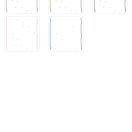
と
な
り
ポ
ス
タ
ー
や
お
手
紙、
発
表
会
な