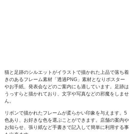
ど
の
ご
案
内
に
も
適
猫と足跡のシルエットがイラストで描かれた上品で落ち着
し
きのあるフレーム素材「透過PNG」素材となりポスター
やお手紙、発表会などのご案内にも適しています。足跡は
て
うっすらと描かれており、文字や写真などの邪魔をしませ
い
ん。
ま
リボンで描かれたフレームが柔らかい印象を与えます。5
す。
色あり、お好きな色を選ぶことができます。店舗の案内や
足
お知らせ、張り紙など手書きで記入して簡単に利用する事