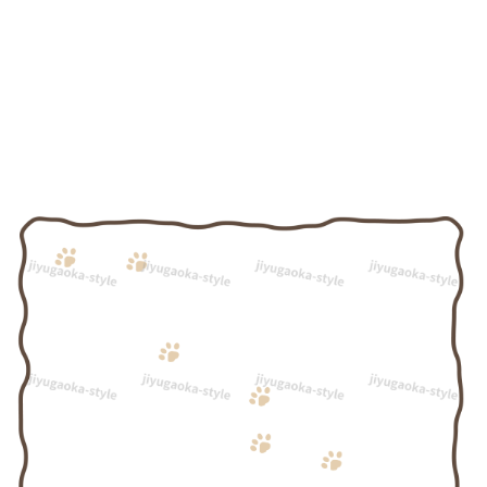
イ
ラ
ス
ト
で
描
か
れ
た
上
品
で
落
ち
着