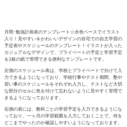
自
宅
で
の
月間･勉強計画表のテンプレート☆水色ベースでイラスト
入り！見やすい＆かわいいデザインの自宅での自主学習の
自
予定表やスケジュールのテンプレート！イラストが入った
主
カジュアルなデザインで、プライベートの予定と学習予定
学
を1枚の紙で管理できる便利なテンプレートです。
習
左側のスケジュール表は、学校とプライベートで分けて入
の
力できるようになっており、学校行事やテスト期間、塾や
予
習い事のスケジュールをそれぞれ入力し、テストなど大切
な部分のセルに色を付けて忘れないように見やすく管理で
定
きるようになっております。
表
や
右側の表には、教科ごとの学習予定を入力できるようにな
っており、一ヶ月の学習範囲を入力しておくことで、何を
ス
どこまでやったのか確認しやすいようになっております。
ケ