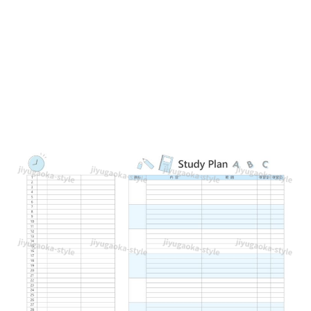
レ
ー
ト
☆
水
色
ベ
ー
ス
で
イ
ラ
ス
ト
入