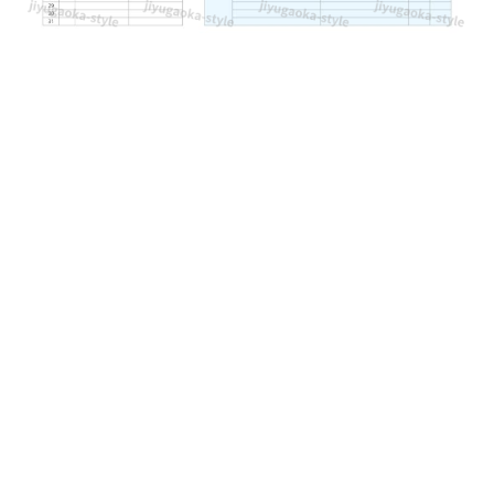
り！
見
や
す
い
＆
か
わ
い
い
デ
ザ
イ
ン
の