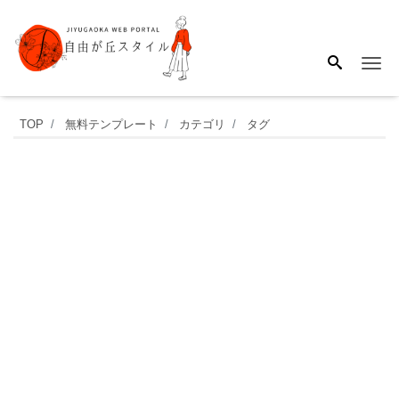
Me
月
TOP
無料テンプレート
カテゴリ
タグ
間･
勉
強
計
画
表
の
テ
ン
プ