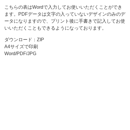
ジ
こちらの表はWordで入力してお使いいただくことができ
ます。PDFデータは文字の入っていないデザインのみのデ
ュ
ータになりますので、プリント後に手書きで記入してお使
ー
いいただくこともできるようになっております。
ル
ダウンロード：ZIP
の
A4サイズで印刷
テ
Word/PDF/JPG
ン
プ
レ
ー
ト！
イ
ラ
ス