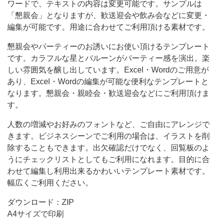
ワードで、テキストの内容は変更可能です。サンプルは
は
「懇親会」となりますが、歓送迎会や飲み会などに変更・
変
編集が可能です。用途に合わせてご利用頂ける素材です。
更
懇親会やパーティーのお誘いにお使い頂けるテンプレート
可
です。カラフルな星とバルーンがパーティー感を演出。楽
能
しい雰囲気を醸し出しています。Excel・Wordのご用意が
あり、Excel・Wordの編集が可能な便利なテンプレートと
で
なります。懇親会・親睦会・歓送迎会などにご利用頂けま
す。
す。
サ
人数の増減やお好みのフォントなど、ご自由にアレンジで
ン
きます。ビジネスシーンでご利用の場合は、イラストを削
プ
除することもできます。出欠確認だけでなく、回覧板のよ
ル
うにチェックリストとしてもご利用になれます。目的に合
わせて編集し利用出来るかわいいテンプレート素材です。
は
幅広くご利用ください。
「懇
親
ダウンロード：ZIP
A4サイズで印刷