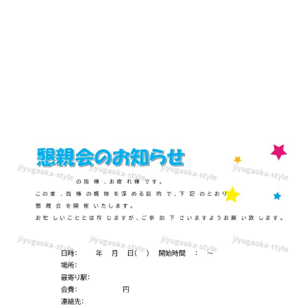
送
迎
会
の
お
知
ら
せ
＆
張
り
紙
（案
内
状・