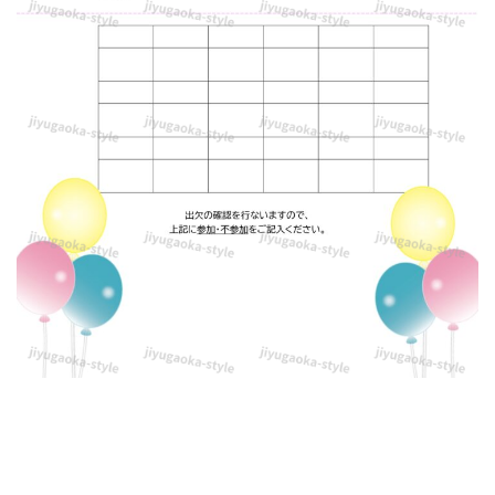
出
欠
確
認）
の
テ
ン
プ
レ
ー
ト
と
な
り、
エ