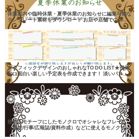
休業案内や臨時休業・夏季休業のお知らせに編集可能な
テンプレート素材をダウンロード お店や店舗での休業
の案内、夏季休業やゴールデンウィークのお休み期間の
お知らせな
グラフィックデザインのおしゃれなTO DO LIST★視覚
的に面白い楽しい予定表を作成できます！ 淡いパステ
ル調のタイル地の壁にメモを貼り付けたような、デザイ
ン
植物をモチーフにしたモノクロでオシャレなフレーム
（施設/行事/広報誌/資料作成）などに使えるモノクロ
（白黒）のオシャレなイラストフレームデザインとなり