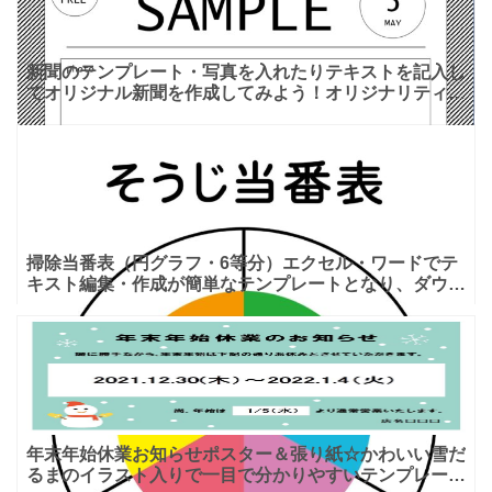
新聞のテンプレート・写真を入れたりテキストを記入し
てオリジナル新聞を作成してみよう！オリジナリティあ
ふれる新聞を作成したいときに使えるテンプレートで
す。枠の中に
掃除当番表（円グラフ・6等分）エクセル・ワードでテ
キスト編集・作成が簡単なテンプレートとなり、ダウン
ロード後に「Excel・Word・PDF」が利用が可能で
す。
年末年始休業お知らせポスター＆張り紙☆かわいい雪だ
るまのイラスト入りで一目で分かりやすいテンプレー