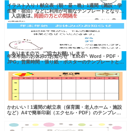
イラスト入り！献立表（朝・昼・晩）1週間（施設・学
生寮・宿泊）などに利用が可能なテンプレートとなりま
す。朝ごはん・昼ごはん・晩ごはんが記載出来ますの
で、高齢者の
年末年始のお休みのお知らせ「Excel・Word・PDF・
JPG」営業時間・張り紙・ポスターのテンプレートとな
ります。かわいいイラスト入りの年末年始の営業のお知
かわいい！1週間の献立表（保育園・老人ホーム・施設
など）A4で簡単印刷（エクセル・PDF）のテンプレー
トとなります。A4サイズで印刷する事で手書きで記載
する事や