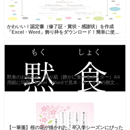
かわいい！認定書（修了証・賞状・感謝状）を作成
「Excel・Word」飾り枠をダウンロード！簡単に使え
るテンプレートとなり、エクセルやワードで編集が可能
ですので
黙食のお知らせ・張り紙（静かに食べるポスター）A4
用紙に印刷・Excel・Wordで見本・サンプルの例文が
編集出来るテンプレートです。JPGとPDFは印刷し張
り
【一筆箋】桜の花が描かれた、卒入学シーズンにぴった