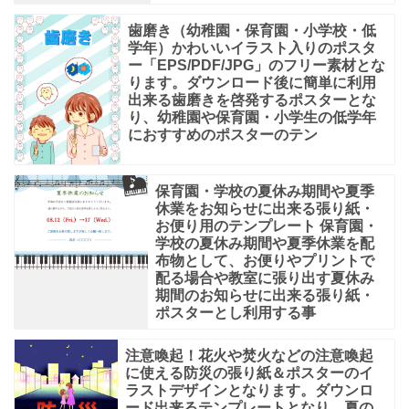
歯磨き（幼稚園・保育園・小学校・低
学年）かわいいイラスト入りのポスタ
ー「EPS/PDF/JPG」のフリー素材とな
ります。ダウンロード後に簡単に利用
出来る歯磨きを啓発するポスターとな
り、幼稚園や保育園・小学生の低学年
におすすめのポスターのテン
保育園・学校の夏休み期間や夏季
休業をお知らせに出来る張り紙・
お便り用のテンプレート 保育園・
学校の夏休み期間や夏季休業を配
布物として、お便りやプリントで
配る場合や教室に張り出す夏休み
期間のお知らせに出来る張り紙・
ポスターとし利用する事
注意喚起！花火や焚火などの注意喚起
に使える防災の張り紙＆ポスターのイ
ラストデザインとなります。ダウンロ
ード出来るテンプレートとなり、夏の