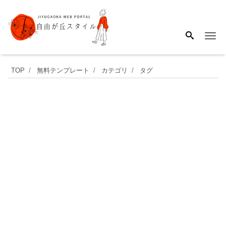
Me
年
TOP
無料テンプレート
カテゴリ
タグ
末
年
始
の
お
休
み
の
お
知