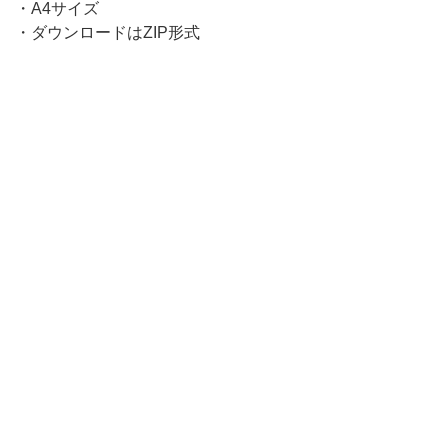
・A4サイズ
営
・ダウンロードはZIP形式
業
の
お
知