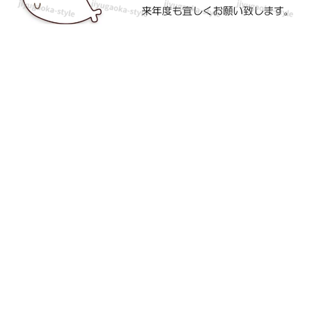
タ
ー
の
テ
ン
プ
レ
ー
ト
と
な
り
ま
す。
か