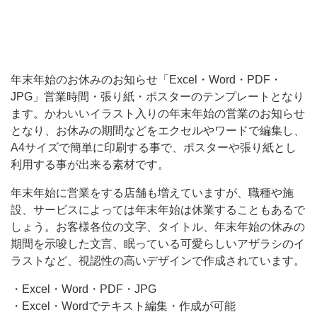
わ
い
い
イ
年末年始のお休みのお知らせ「Excel・Word・PDF・
JPG」営業時間・張り紙・ポスターのテンプレートとなり
ラ
ます。かわいいイラスト入りの年末年始の営業のお知らせ
ス
となり、お休みの期間などをエクセルやワードで編集し、
ト
A4サイズで簡単に印刷する事で、ポスターや張り紙とし
入
利用する事が出来る素材です。
り
年末年始に営業をする店舗も増えていますが、職種や施
の
設、サービスによっては年末年始は休業することもあるで
しょう。お客様各位の文字、タイトル、年末年始の休みの
年
期間を示唆した文言、眠っている可愛らしいアザラシのイ
末
ラストなど、視認性の高いデザインで作成されています。
年
・Excel・Word・PDF・JPG
始
・Excel・Wordでテキスト編集・作成が可能
の